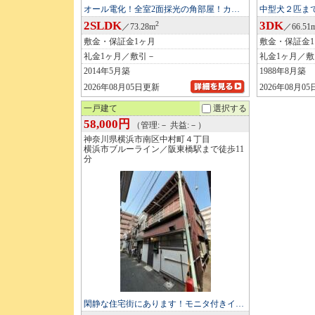
オール電化！全室2面採光の角部屋！カ…
中型犬２匹まで
2SLDK
3DK
2
／73.28m
／66.51
敷金・保証金1ヶ月
敷金・保証金
礼金1ヶ月／敷引－
礼金1ヶ月／
2014年5月築
1988年8月築
2026年08月05日更新
2026年08月0
一戸建て
選択する
58,000円
（管理:－ 共益:－）
神奈川県横浜市南区中村町４丁目
横浜市ブルーライン／阪東橋駅まで徒歩11
分
閑静な住宅街にあります！モニタ付きイ…