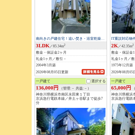
南向きの戸建住宅！追い焚き・浴室乾燥…
IT重説対応
3LDK
2K
2
2
／85.34m
／42.35m
敷金・保証金2ヶ月
敷金・保証金
礼金1ヶ月／敷引－
礼金1ヶ月／
2004年3月築
1975年12月築
2026年08月05日更新
2026年08月0
一戸建て
選択する
一戸建て
136,000円
65,000円
（管理:－ 共益:－）
（
神奈川県横浜市南区永田東１丁目
神奈川県横浜
京浜急行電鉄本線／井土ヶ谷駅まで徒歩7
京浜急行電鉄
分