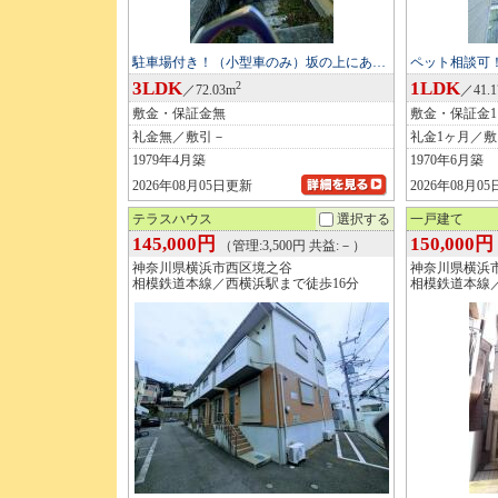
駐車場付き！（小型車のみ）坂の上にあ…
ペット相談可
3LDK
1LDK
2
／72.03m
／41.
敷金・保証金無
敷金・保証金
礼金無／敷引－
礼金1ヶ月／
1979年4月築
1970年6月築
2026年08月05日更新
2026年08月0
テラスハウス
選択する
一戸建て
145,000円
150,000円
（管理:3,500円 共益:－）
神奈川県横浜市西区境之谷
神奈川県横浜
相模鉄道本線／西横浜駅まで徒歩16分
相模鉄道本線