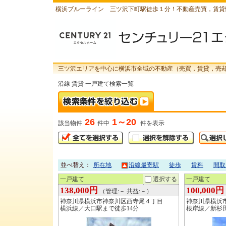
横浜ブルーライン 三ツ沢下町駅徒歩１分！不動産売買，賃貸
三ツ沢エリアを中心に横浜市全域の不動産（売買，賃貸，売
沿線 賃貸 一戸建て検索一覧
26
1～20
該当物件
件中
件を表示
並べ替え：
所在地
沿線最寄駅
徒歩
賃料
間取
一戸建て
選択する
一戸建て
138,000円
100,000円
（管理:－ 共益:－）
神奈川県横浜市神奈川区西寺尾４丁目
神奈川県横浜
横浜線／大口駅まで徒歩14分
根岸線／新杉田