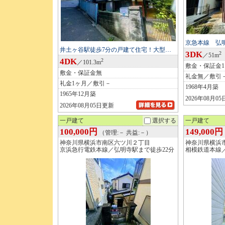
京急本線 弘
井土ヶ谷駅徒歩7分の戸建て住宅！大型…
3DK
2
／51m
4DK
2
／101.3m
敷金・保証金
敷金・保証金無
礼金無／敷引
礼金1ヶ月／敷引－
1968年4月築
1965年12月築
2026年08月0
2026年08月05日更新
一戸建て
選択する
一戸建て
100,000円
149,000円
（管理:－ 共益:－）
神奈川県横浜市南区六ツ川２丁目
神奈川県横浜
京浜急行電鉄本線／弘明寺駅まで徒歩22分
相模鉄道本線