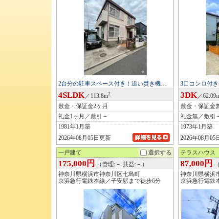
2台分の駐車スペース付き！追い焚き機…
3口コンロ付
4SLDK
3DK
2
／113.8m
／62.09
敷金・保証金2ヶ月
敷金・保証金
礼金1ヶ月／敷引－
礼金無／敷引
1981年1月築
1973年1月築
2026年08月05日更新
2026年08月0
一戸建て
選択する
テラスハウス
175,000円
87,000円
（管理:－ 共益:－）
（
神奈川県横浜市神奈川区七島町
神奈川県横浜
京浜急行電鉄本線／子安駅まで徒歩6分
京浜急行電鉄