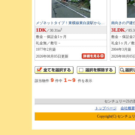
メゾネットタイプ！東横線東白楽駅から…
南向きの戸建
1DK
3LDK
2
／30.31m
／85.
敷金・保証金1ヶ月
敷金・保証金
礼金無／敷引－
礼金1ヶ月／
1977年2月築
2004年3月築
2026年08月05日更新
2026年08月0
9
1～9
該当物件
件中
件を表示
センチュリー21
トップページ
会社概要
Copyright(C) センチュリ