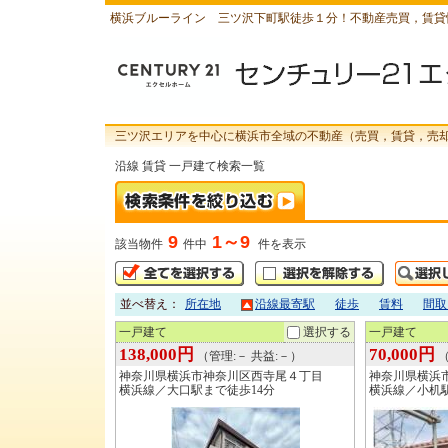
横浜ブルーライン 三ツ沢下町駅徒歩１分！不動産売買，賃貸
三ツ沢エリアを中心に横浜市全域の不動産（売買，賃貸，売
沿線 賃貸 一戸建て検索一覧
9
1～9
該当物件
件中
件を表示
並べ替え：
所在地
沿線最寄駅
徒歩
賃料
間取
一戸建て
選択する
一戸建て
138,000円
70,000円
（管理:－ 共益:－）
（
神奈川県横浜市神奈川区西寺尾４丁目
神奈川県横浜
横浜線／大口駅まで徒歩14分
横浜線／小机駅