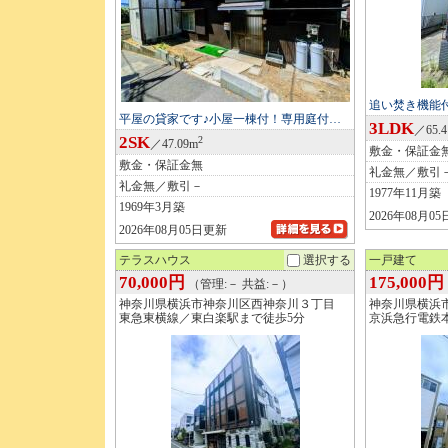
追い焚き機能
平屋の貸家です♪小屋一棟付！専用庭付…
3LDK
／65.
2SK
2
／47.09m
敷金・保証金
敷金・保証金無
礼金無／敷引
礼金無／敷引－
1977年11月築
1969年3月築
2026年08月0
2026年08月05日更新
テラスハウス
選択する
一戸建て
70,000円
175,000円
（管理:－ 共益:－）
神奈川県横浜市神奈川区西神奈川３丁目
神奈川県横浜
東急東横線／東白楽駅まで徒歩5分
京浜急行電鉄