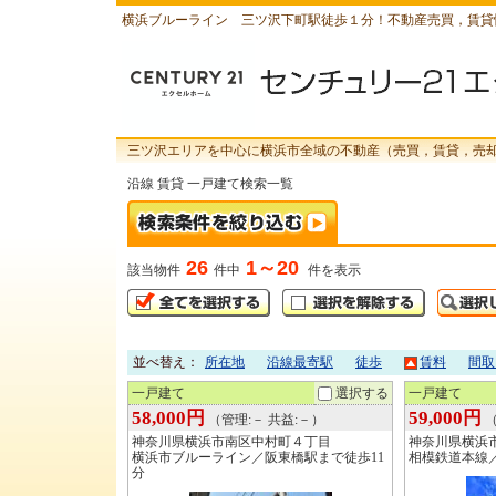
横浜ブルーライン 三ツ沢下町駅徒歩１分！不動産売買，賃貸
三ツ沢エリアを中心に横浜市全域の不動産（売買，賃貸，売
沿線 賃貸 一戸建て検索一覧
26
1～20
該当物件
件中
件を表示
並べ替え：
所在地
沿線最寄駅
徒歩
賃料
間取
一戸建て
選択する
一戸建て
58,000円
59,000円
（管理:－ 共益:－）
（
神奈川県横浜市南区中村町４丁目
神奈川県横浜
横浜市ブルーライン／阪東橋駅まで徒歩11
相模鉄道本線
分