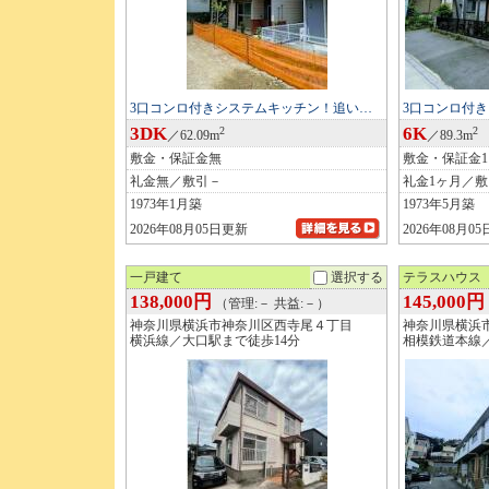
3口コンロ付きシステムキッチン！追い…
3口コンロ付
3DK
6K
2
2
／62.09m
／89.3m
敷金・保証金無
敷金・保証金
礼金無／敷引－
礼金1ヶ月／
1973年1月築
1973年5月築
2026年08月05日更新
2026年08月0
一戸建て
選択する
テラスハウス
138,000円
145,000円
（管理:－ 共益:－）
神奈川県横浜市神奈川区西寺尾４丁目
神奈川県横浜
横浜線／大口駅まで徒歩14分
相模鉄道本線