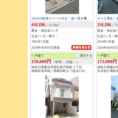
2台分の駐車スペース付き！追い焚き機…
オール電化！
4SLDK
2SLDK
2
／113.8m
／73
敷金・保証金2ヶ月
敷金・保証金
礼金1ヶ月／敷引－
礼金1ヶ月／
1981年1月築
2014年5月築
2026年08月05日更新
2026年08月0
一戸建て
選択する
一戸建て
150,000円
175,000円
（管理:－ 共益:－）
神奈川県横浜市西区西戸部町２丁目
神奈川県横浜
相模鉄道本線／西横浜駅まで徒歩13分
京浜急行電鉄