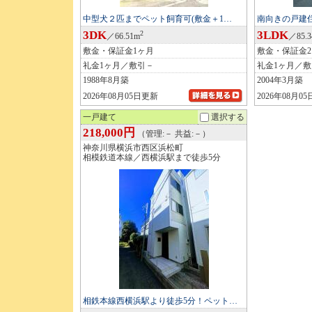
中型犬２匹までペット飼育可(敷金＋1…
南向きの戸建
3DK
3LDK
2
／66.51m
／85.
敷金・保証金1ヶ月
敷金・保証金
礼金1ヶ月／敷引－
礼金1ヶ月／
1988年8月築
2004年3月築
2026年08月05日更新
2026年08月0
一戸建て
選択する
218,000円
（管理:－ 共益:－）
神奈川県横浜市西区浜松町
相模鉄道本線／西横浜駅まで徒歩5分
相鉄本線西横浜駅より徒歩5分！ペット…