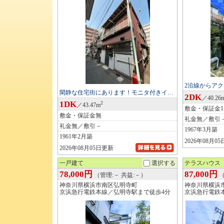
2沿線からア
閑静な住宅街にあります！モニタ付きイ…
2DK
／40.26
1DK
2
／43.47m
敷金・保証金
敷金・保証金無
礼金無／敷引
礼金無／敷引－
1967年3月築
1961年2月築
2026年08月0
2026年08月05日更新
一戸建て
選択する
テラスハウス
78,000円
87,000円
（管理:－ 共益:－）
（
神奈川県横浜市南区弘明寺町
神奈川県横浜
京浜急行電鉄本線／弘明寺駅まで徒歩4分
京浜急行電鉄