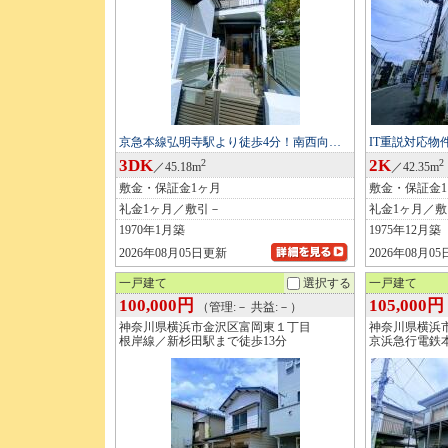
京急本線弘明寺駅より徒歩4分！南西向…
IT重説対応
3DK
2K
2
2
／45.18m
／42.35m
敷金・保証金1ヶ月
敷金・保証金
礼金1ヶ月／敷引－
礼金1ヶ月／
1970年1月築
1975年12月築
2026年08月05日更新
2026年08月0
一戸建て
選択する
一戸建て
100,000円
105,000円
（管理:－ 共益:－）
神奈川県横浜市金沢区富岡東１丁目
神奈川県横浜
根岸線／新杉田駅まで徒歩13分
京浜急行電鉄