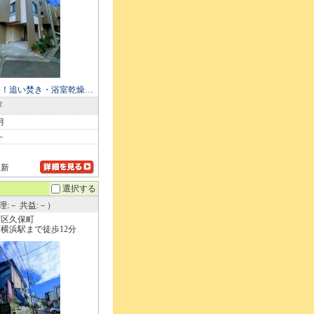
宅！追い焚き・浴室乾燥…
2
月
－
更新
選択する
理:－ 共益:－）
西区久保町
横浜駅まで徒歩12分