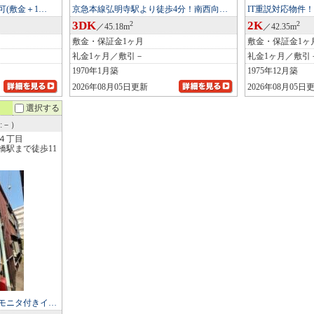
(敷金＋1…
京急本線弘明寺駅より徒歩4分！南西向…
IT重説対応物件
3DK
2K
2
2
／45.18m
／42.35m
敷金・保証金1ヶ月
敷金・保証金1ヶ
礼金1ヶ月／敷引－
礼金1ヶ月／敷引
1970年1月築
1975年12月築
2026年08月05日更新
2026年08月05日
選択する
:－）
４丁目
橋駅まで徒歩11
モニタ付きイ…