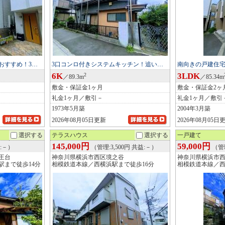
おすすめ！3…
3口コンロ付きシステムキッチン！追い…
南向きの戸建住
6K
3LDK
2
／89.3m
／85.34m
敷金・保証金1ヶ月
敷金・保証金2ヶ
礼金1ヶ月／敷引－
礼金1ヶ月／敷引
1973年5月築
2004年3月築
2026年08月05日更新
2026年08月05日
選択する
テラスハウス
選択する
一戸建て
145,000円
59,000円
:－）
（管理:3,500円 共益:－）
（管
王台
神奈川県横浜市西区境之谷
神奈川県横浜市
駅まで徒歩14分
相模鉄道本線／西横浜駅まで徒歩16分
相模鉄道本線／西