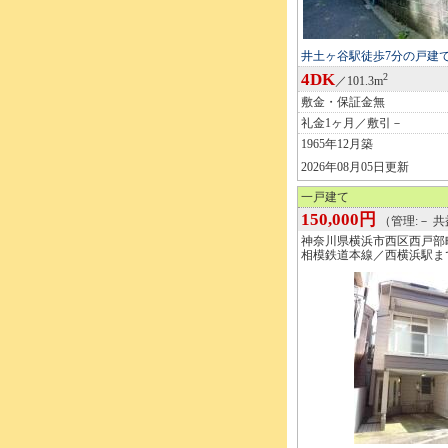
井土ヶ谷駅徒歩7分の戸建
4DK
2
／101.3m
敷金・保証金無
礼金1ヶ月／敷引－
1965年12月築
2026年08月05日更新
一戸建て
150,000円
（管理:－ 共
神奈川県横浜市西区西戸部
相模鉄道本線／西横浜駅ま