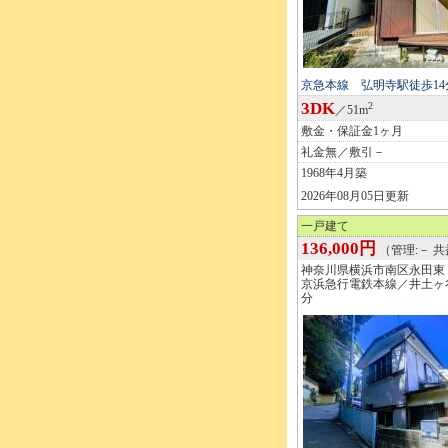
京急本線 弘明寺駅徒歩1
3DK
2
／51m
敷金・保証金1ヶ月
礼金無／敷引－
1968年4月築
2026年08月05日更新
一戸建て
136,000円
（管理:－ 共
神奈川県横浜市南区永田東
京浜急行電鉄本線／井土ヶ
分