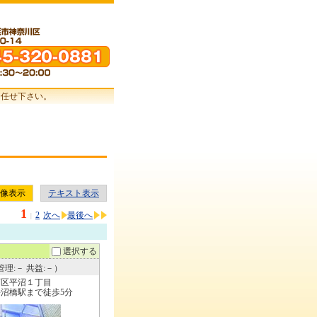
お任せ下さい。
像表示
テキスト表示
1
2
次へ
最後へ
|
選択する
理:－ 共益:－）
西区平沼１丁目
沼橋駅まで徒歩5分