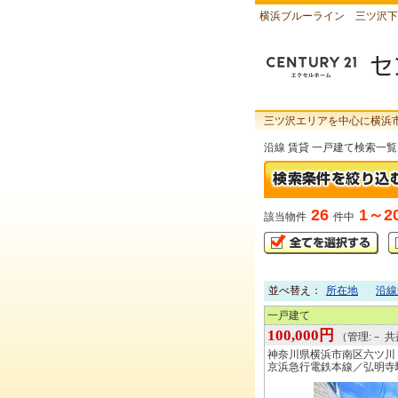
横浜ブルーライン 三ツ沢下
三ツ沢エリアを中心に横浜
沿線 賃貸 一戸建て検索一覧
26
1～2
該当物件
件中
並べ替え：
所在地
沿線
一戸建て
100,000円
（管理:－ 共
神奈川県横浜市南区六ツ川
京浜急行電鉄本線／弘明寺