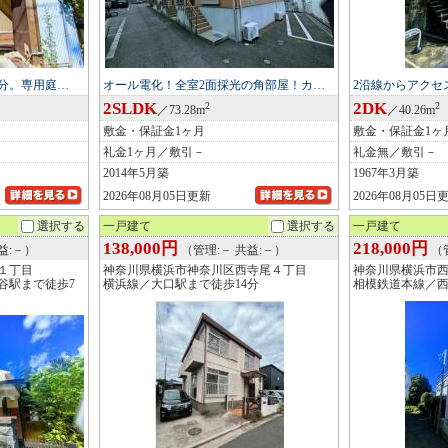
4分。専用庭…
オール電化！全室2面採光の角部屋！カ…
2沿線からアクセ
2SLDK
2DK
2
2
／73.28m
／40.26m
敷金・保証金1ヶ月
敷金・保証金1ヶ
礼金1ヶ月／敷引－
礼金無／敷引－
2014年5月築
1967年3月築
2026年08月05日更新
2026年08月05日
選択する
一戸建て
選択する
一戸建て
138,000円
218,000円
益:－）
（管理:－ 共益:－）
（管
１丁目
神奈川県横浜市神奈川区西寺尾４丁目
神奈川県横浜市
谷駅まで徒歩7
横浜線／大口駅まで徒歩14分
相模鉄道本線／西