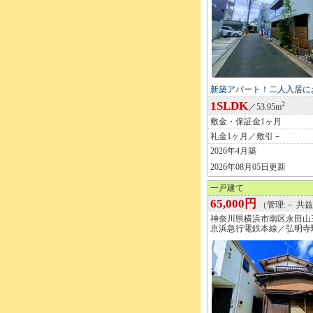
新築アパート！二人入居に
1SLDK
2
／53.95m
敷金・保証金1ヶ月
礼金1ヶ月／敷引－
2026年4月築
2026年08月05日更新
一戸建て
65,000円
（管理:－ 共益
神奈川県横浜市南区永田山
京浜急行電鉄本線／弘明寺