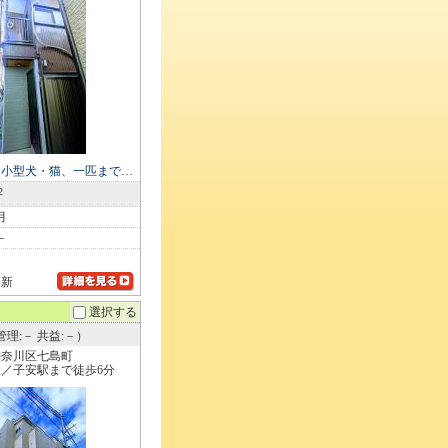
（小型犬・猫、一匹まで…
2
月
－
更新
選択する
理:－ 共益:－）
神奈川区七島町
／子安駅まで徒歩6分