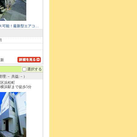
ス可能！最新型エアコ…
月
更新
選択する
理:－ 共益:－）
西区浜松町
横浜駅まで徒歩5分