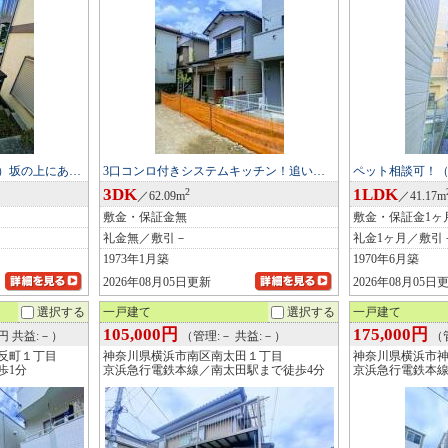
）坂の上にあ…
3口コンロ付きシステムキッチン！追い…
ペット相談可！
3DK
1LDK
2
／62.09m
／41.17m
敷金・保証金無
敷金・保証金1ヶ
礼金無／敷引－
礼金1ヶ月／敷引
1973年1月築
1970年6月築
2026年08月05日更新
2026年08月05日
選択する
一戸建て
選択する
一戸建て
105,000円
175,000円
0円 共益:－）
（管理:－ 共益:－）
（管
反町１丁目
神奈川県横浜市南区南太田１丁目
神奈川県横浜市
歩1分
京浜急行電鉄本線／南太田駅まで徒歩4分
京浜急行電鉄本線