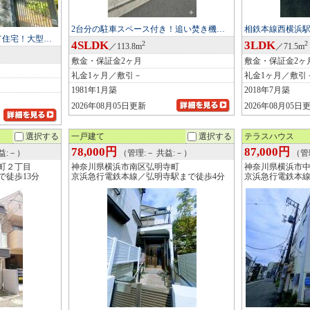
2台分の駐車スペース付き！追い焚き機…
相鉄本線西横浜駅
て住宅！大型…
4SLDK
3LDK
2
2
／113.8m
／71.5m
敷金・保証金2ヶ月
敷金・保証金2ヶ
礼金1ヶ月／敷引－
礼金1ヶ月／敷引
1981年1月築
2018年7月築
2026年08月05日更新
2026年08月05日
選択する
一戸建て
選択する
テラスハウス
78,000円
87,000円
益:－）
（管理:－ 共益:－）
（管理
町２丁目
神奈川県横浜市南区弘明寺町
神奈川県横浜市
で徒歩13分
京浜急行電鉄本線／弘明寺駅まで徒歩4分
京浜急行電鉄本線