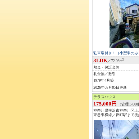
駐車場付き！（小型車のみ
3LDK
2
／72.03m
敷金・保証金無
礼金無／敷引－
1979年4月築
2026年08月05日更新
テラスハウス
175,000円
（管理:5,00
神奈川県横浜市神奈川区上
東急東横線／反町駅まで徒