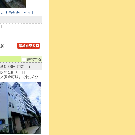
より徒歩5分！ペット…
月
－
更新
選択する
:8,000円 共益:－）
中区初音町３丁目
／黄金町駅まで徒歩2分