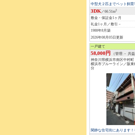
中型犬２匹までペット飼育可
3DK
2
／66.51m
敷金・保証金1ヶ月
礼金1ヶ月／敷引－
1988年8月築
2026年08月05日更新
一戸建て
58,000円
（管理:－ 共益
神奈川県横浜市南区中村町
横浜市ブルーライン／阪東
分
閑静な住宅街にあります！