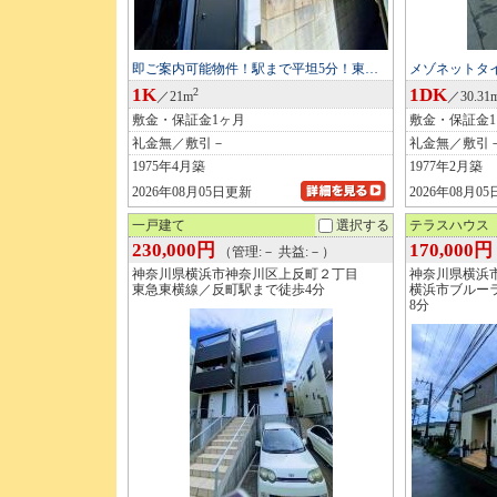
即ご案内可能物件！駅まで平坦5分！東…
メゾネットタ
1K
1DK
2
／21m
／30.31
敷金・保証金1ヶ月
敷金・保証金
礼金無／敷引－
礼金無／敷引
1975年4月築
1977年2月築
2026年08月05日更新
2026年08月0
一戸建て
選択する
テラスハウス
230,000円
170,000円
（管理:－ 共益:－）
神奈川県横浜市神奈川区上反町２丁目
神奈川県横浜
東急東横線／反町駅まで徒歩4分
横浜市ブルー
8分