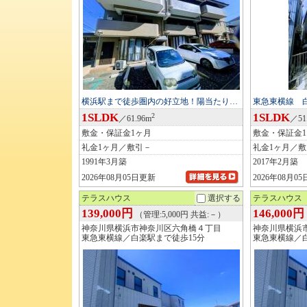
横浜駅まで徒歩圏内の好立地！陽当たり…
東急東横線 
1SLDK
1SLDK
2
／61.96m
／51
敷金・保証金1ヶ月
敷金・保証金
礼金1ヶ月／敷引－
礼金1ヶ月／
1991年3月築
2017年2月築
2026年08月05日更新
2026年08月0
テラスハウス
選択する
テラスハウス
139,000円
146,000円
（管理:5,000円 共益:－）
神奈川県横浜市神奈川区六角橋４丁目
神奈川県横浜
東急東横線／白楽駅まで徒歩15分
東急東横線／白