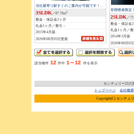
当社最寄り駅すぐのご案内が可能です！…
非喫煙者限定
3SLDK
2
／87.76m
2SLDK
／71
敷金・保証金2ヶ月
敷金・保証金
礼金1ヶ月／敷引－
礼金1ヶ月／敷
2015年4月築
2014年3月築
2026年08月05日更新
2026年08月0
12
1～12
該当物件
件中
件を表示
センチュリー21
トップページ
会社概要
Copyright(C) センチュリ