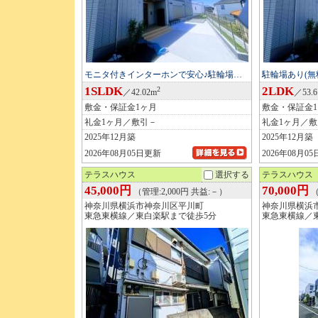
モニタ付きインターホンで安心♪駐輪場…
駐輪場あり(無
1SLDK
2LDK
2
／42.02m
／53.
敷金・保証金1ヶ月
敷金・保証金
礼金1ヶ月／敷引－
礼金1ヶ月／
2025年12月築
2025年12月築
2026年08月05日更新
2026年08月0
テラスハウス
選択する
テラスハウス
45,000円
70,000円
（管理:2,000円 共益:－）
（
神奈川県横浜市神奈川区平川町
神奈川県横浜
東急東横線／東白楽駅まで徒歩5分
東急東横線／