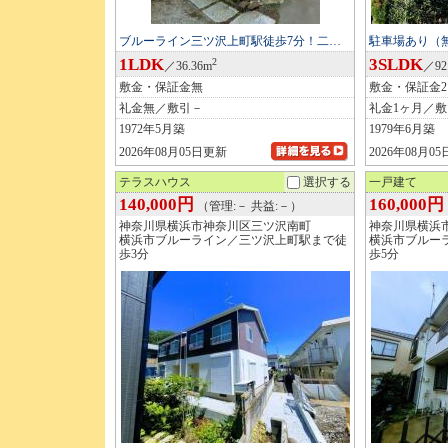
ブルーライン三ツ沢上町駅徒歩7分！二…
駐車場あり（
1LDK
3SLDK
2
／36.36m
／92
敷金・保証金無
敷金・保証金
礼金無／敷引－
礼金1ヶ月／
1972年5月築
1979年6月築
2026年08月05日更新
2026年08月0
テラスハウス
選択する
一戸建て
140,000円
160,000円
（管理:－ 共益:－）
神奈川県横浜市神奈川区三ツ沢南町
神奈川県横浜
横浜市ブルーライン／三ツ沢上町駅まで徒
横浜市ブルー
歩3分
歩5分