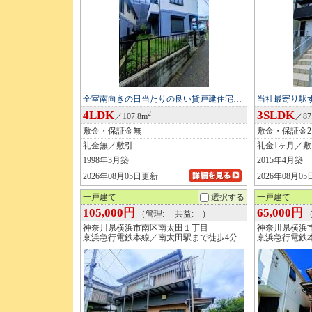
全室南向きの日当たりの良い貸戸建住宅…
当社最寄り駅
4LDK
3SLDK
2
／107.8m
／87
敷金・保証金無
敷金・保証金
礼金無／敷引－
礼金1ヶ月／
1998年3月築
2015年4月築
2026年08月05日更新
2026年08月0
一戸建て
選択する
一戸建て
105,000円
65,000円
（管理:－ 共益:－）
（
神奈川県横浜市南区南太田１丁目
神奈川県横浜
京浜急行電鉄本線／南太田駅まで徒歩4分
京浜急行電鉄