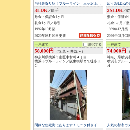
当社最寄り駅！ブルーライン 三ッ沢上…
広々3SLDK
3LDK
3SLDK
2
／81m
／97
敷金・保証金1ヶ月
敷金・保証金
礼金1ヶ月／敷引－
礼金1ヶ月／
1992年10月築
1989年12月築
2026年08月06日更新
2026年08月0
一戸建て
選択する
一戸建て
58,000円
74,000円
（管理:－ 共益:－）
（
神奈川県横浜市南区中村町４丁目
神奈川県横浜
横浜市ブルーライン／阪東橋駅まで徒歩11
横浜市ブルー
分
分
閑静な住宅街にあります！モニタ付きイ…
人気の都市ガ