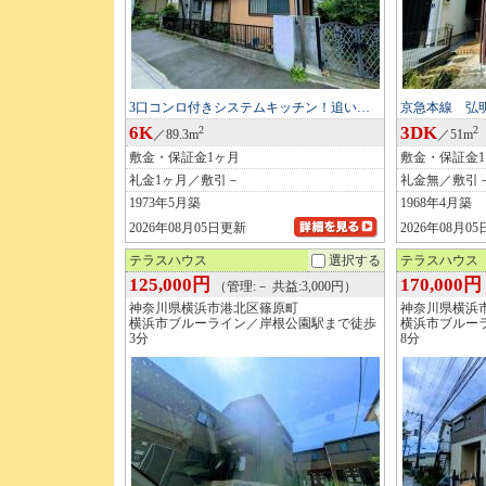
3口コンロ付きシステムキッチン！追い…
京急本線 弘
6K
3DK
2
2
／89.3m
／51m
敷金・保証金1ヶ月
敷金・保証金
礼金1ヶ月／敷引－
礼金無／敷引
1973年5月築
1968年4月築
2026年08月05日更新
2026年08月0
テラスハウス
選択する
テラスハウス
125,000円
170,000円
（管理:－ 共益:3,000円）
神奈川県横浜市港北区篠原町
神奈川県横浜
横浜市ブルーライン／岸根公園駅まで徒歩
横浜市ブルー
3分
8分