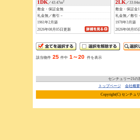
1DK
2LK
2
／43.47m
／33.04
敷金・保証金無
敷金・保証金
礼金無／敷引－
礼金無／敷引
1961年2月築
1978年3月築
2026年08月05日更新
2026年08月0
25
1～20
該当物件
件中
件を表示
センチュリー21
トップページ
会社概要
Copyright(C) センチュリ