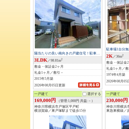
駐車場1台分
陽当たりの良い南向きの戸建住宅！駐車…
2K
2
／36m
3LDK
2
／98.81m
敷金・保証金
敷金・保証金2ヶ月
礼金1ヶ月／
礼金1ヶ月／敷引－
1974年4月築
2015年5月築
2026年08月0
2026年08月05日更新
一戸建て
選択する
一戸建て
169,000円
230,000円
（管理:1,000円 共益:－）
神奈川県横浜市戸塚区平戸町
神奈川県横浜
横須賀線／東戸塚駅まで徒歩15分
東急東横線／