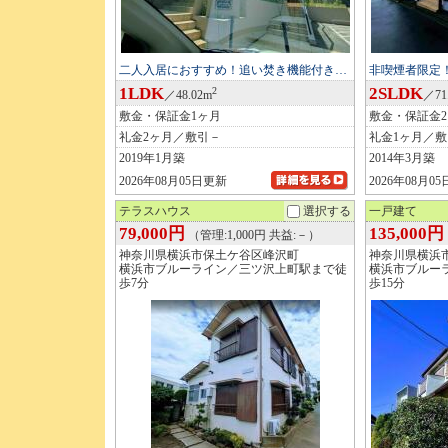
二人入居におすすめ！追い焚き機能付き…
非喫煙者限定
1LDK
2SLDK
2
／48.02m
／71
敷金・保証金1ヶ月
敷金・保証金
礼金2ヶ月／敷引－
礼金1ヶ月／敷
2019年1月築
2014年3月築
2026年08月05日更新
2026年08月0
テラスハウス
選択する
一戸建て
79,000円
135,000円
（管理:1,000円 共益:－）
神奈川県横浜市保土ケ谷区峰沢町
神奈川県横浜
横浜市ブルーライン／三ツ沢上町駅まで徒
横浜市ブルー
歩7分
歩15分