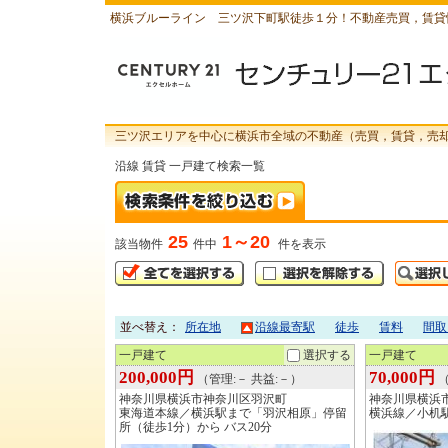
横浜ブルーライン 三ツ沢下町駅徒歩１分！不動産売買，賃貸
三ツ沢エリアを中心に横浜市全域の不動産（売買，賃貸，売
沿線 賃貸 一戸建て検索一覧
25
1～20
該当物件
件中
件を表示
並べ替え：
所在地
沿線最寄駅
徒歩
賃料
間取
一戸建て
選択する
一戸建て
200,000円
70,000円
（管理:－ 共益:－）
（
神奈川県横浜市神奈川区羽沢町
神奈川県横浜
東海道本線／横浜駅まで「羽沢相原」停留
横浜線／小机駅
所（徒歩1分）から バス20分