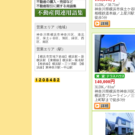
2
1LDK／38.71m
神奈川県横浜市保土ケ谷
相模鉄道本線／上星川駅
徒歩5分
営業エリア（地域）
神奈川県横浜市神奈川区、港北
区、保土ヶ谷区、旭区、緑区、西
区、南区
営業エリア（駅）
【横浜市営地下鉄線】横浜駅～新
横浜駅 【東横線】横浜駅～菊名駅
【相鉄線】横浜駅～三ツ境駅 【横
浜線】東神奈川駅～中山駅
140,000円
2
3LDK／81m
神奈川県横浜市神奈川区
横浜市ブルーライン／三
上町駅まで徒歩3分