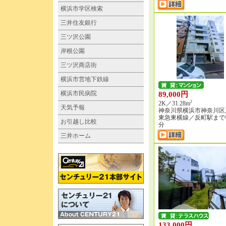
横浜市学区検索
三井住友銀行
三ツ沢公園
岸根公園
三ツ沢商店街
横浜市営地下鉄線
横浜市民病院
89,000円
2
2K／31.28m
天気予報
神奈川県横浜市神奈川区
東急東横線／反町駅まで
お引越し比較
分
三井ホーム
133,000円