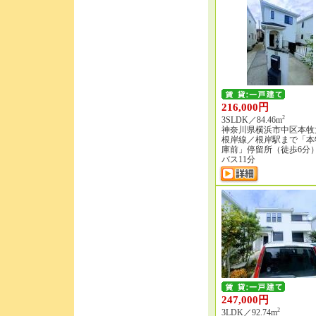
216,000円
2
3SLDK／84.46m
神奈川県横浜市中区本牧
根岸線／根岸駅まで「本
庫前」停留所（徒歩6分
バス11分
247,000円
2
3LDK／92.74m