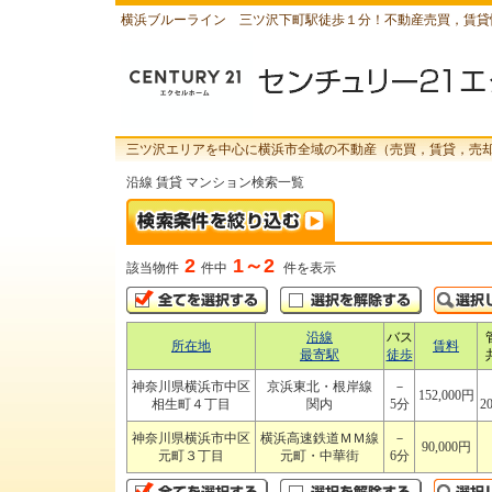
横浜ブルーライン 三ツ沢下町駅徒歩１分！不動産売買，賃貸
三ツ沢エリアを中心に横浜市全域の不動産（売買，賃貸，売
沿線 賃貸 マンション検索一覧
2
1～2
該当物件
件中
件を表示
沿線
バス
所在地
賃料
最寄駅
徒歩
神奈川県横浜市中区
京浜東北・根岸線
－
152,000円
相生町４丁目
関内
5分
2
神奈川県横浜市中区
横浜高速鉄道ＭＭ線
－
90,000円
元町３丁目
元町・中華街
6分