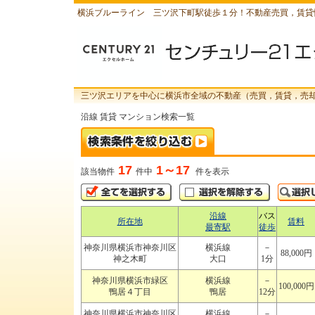
横浜ブルーライン 三ツ沢下町駅徒歩１分！不動産売買，賃貸
三ツ沢エリアを中心に横浜市全域の不動産（売買，賃貸，売
沿線 賃貸 マンション検索一覧
17
1～17
該当物件
件中
件を表示
沿線
バス
所在地
賃料
最寄駅
徒歩
神奈川県横浜市神奈川区
横浜線
－
88,000円
神之木町
大口
1分
神奈川県横浜市緑区
横浜線
－
100,000円
鴨居４丁目
鴨居
12分
神奈川県横浜市神奈川区
横浜線
－