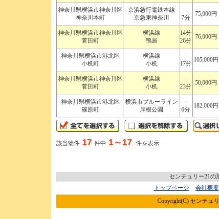
神奈川県横浜市神奈川区
京浜急行電鉄本線
－
75,000円
神奈川本町
京急東神奈川
7分
神奈川県横浜市神奈川区
横浜線
14分
76,000円
菅田町
鴨居
26分
神奈川県横浜市港北区
横浜線
－
105,000円
小机町
小机
17分
神奈川県横浜市神奈川区
横浜線
－
50,000円
菅田町
小机
23分
神奈川県横浜市港北区
横浜市ブルーライン
－
182,000円
篠原町
岸根公園
6分
17
1～17
該当物件
件中
件を表示
センチュリー21
トップページ
会社概要
Copyright(C) センチュリ