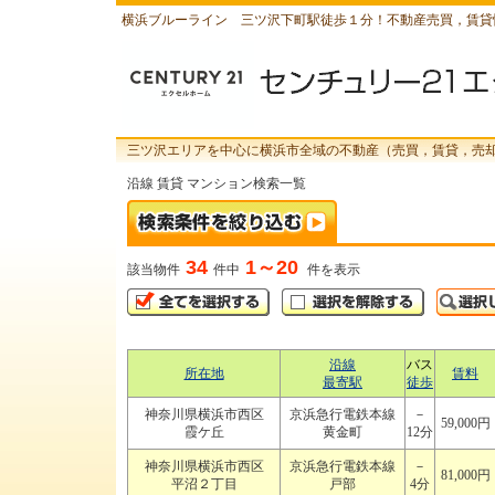
横浜ブルーライン 三ツ沢下町駅徒歩１分！不動産売買，賃貸
三ツ沢エリアを中心に横浜市全域の不動産（売買，賃貸，売
沿線 賃貸 マンション検索一覧
34
1～20
該当物件
件中
件を表示
沿線
バス
所在地
賃料
最寄駅
徒歩
神奈川県横浜市西区
京浜急行電鉄本線
－
59,000円
霞ケ丘
黄金町
12分
神奈川県横浜市西区
京浜急行電鉄本線
－
81,000円
平沼２丁目
戸部
4分