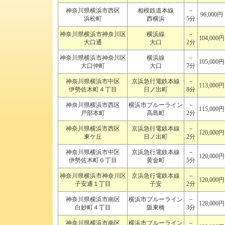
神奈川県横浜市西区
相模鉄道本線
－
96,000円
浜松町
西横浜
5分
神奈川県横浜市神奈川区
横浜線
－
104,000円
大口通
大口
2分
神奈川県横浜市神奈川区
横浜線
－
105,000円
大口仲町
大口
7分
神奈川県横浜市中区
京浜急行電鉄本線
－
113,000円
伊勢佐木町４丁目
日ノ出町
8分
神奈川県横浜市西区
横浜市ブルーライン
－
115,000円
戸部本町
高島町
2分
神奈川県横浜市西区
京浜急行電鉄本線
－
120,000円
東ケ丘
日ノ出町
2分
神奈川県横浜市中区
京浜急行電鉄本線
－
120,000円
伊勢佐木町６丁目
黄金町
5分
神奈川県横浜市神奈川区
京浜急行電鉄本線
－
120,000円
子安通１丁目
子安
2分
神奈川県横浜市南区
横浜市ブルーライン
－
128,000円
白妙町４丁目
阪東橋
3分
神奈川県横浜市南区
横浜市ブルーライン
－