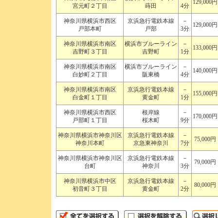
129,000円
宮元町２丁目
蒔田
4分
神奈川県横浜市西区
京浜急行電鉄本線
－
129,000円
戸部本町
戸部
3分
神奈川県横浜市南区
横浜市ブルーライン
－
133,000円
吉野町３丁目
吉野町
1分
神奈川県横浜市南区
横浜市ブルーライン
－
140,000円
白妙町２丁目
阪東橋
4分
神奈川県横浜市南区
京浜急行電鉄本線
－
155,000円
白金町１丁目
黄金町
1分
神奈川県横浜市西区
根岸線
－
170,000円
戸部町１丁目
桜木町
9分
神奈川県横浜市神奈川区
京浜急行電鉄本線
－
75,000円
神奈川本町
京急東神奈川
7分
神奈川県横浜市神奈川区
京浜急行電鉄本線
－
79,000円
台町
神奈川
3分
神奈川県横浜市中区
京浜急行電鉄本線
－
80,000円
初音町３丁目
黄金町
2分