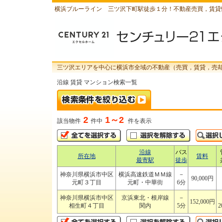
横浜ブルーライン 三ツ沢下町駅徒歩１分！不動産売買，賃貸
三ツ沢エリアを中心に横浜市全域の不動産（売買，賃貸，売
沿線 賃貸 マンション検索一覧
2
1～2
該当物件
件中
件を表示
沿線
バス
所在地
賃料
最寄駅
徒歩
神奈川県横浜市中区
横浜高速鉄道ＭＭ線
－
90,000円
元町３丁目
元町・中華街
6分
神奈川県横浜市中区
京浜東北・根岸線
－
152,000円
相生町４丁目
関内
5分
2