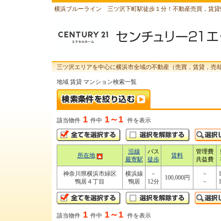
横浜ブルーライン 三ツ沢下町駅徒歩１分！不動産売買，賃貸
三ツ沢エリアを中心に横浜市全域の不動産（売買，賃貸，売
地域 賃貸 マンション検索一覧
1
1～1
該当物件
件中
件を表示
沿線
バス
管理費
所在地
賃料
最寄駅
徒歩
共益費
神奈川県横浜市緑区
横浜線
－
－
100,000円
鴨居４丁目
鴨居
12分
－
1
1～1
該当物件
件中
件を表示