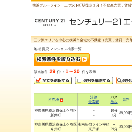
横浜ブルーライン 三ツ沢下町駅徒歩１分！不動産売買，賃貸
三ツ沢エリアを中心に横浜市全域の不動産（売買，賃貸，売
地域 賃貸 マンション検索一覧
29
1～20
該当物件
件中
件を表示
沿線
バス
所在地
賃料
最寄駅
徒歩
神奈川県横浜市保土ケ谷区
－
10分
89,000
新井町
－
3分
神奈川県横浜市保土ケ谷区
湘南新宿ライン宇須
－
85,000
今井町
東戸塚
29分