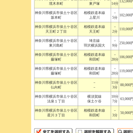
132,000
境木本町
東戸塚
14分
神奈川県横浜市保土ケ谷区
相模鉄道本線
－
102,000
坂本町
上星川
5分
神奈川県横浜市保土ケ谷区
相模鉄道本線
－
110,000
天王町２丁目
天王町
2分
神奈川県横浜市保土ケ谷区
埼京線
－
250,000
東川島町
羽沢横浜国大
9分
神奈川県横浜市保土ケ谷区
相模鉄道本線
－
106,000
藤塚町
和田町
28分
神奈川県横浜市保土ケ谷区
相模鉄道本線
－
119,000
藤塚町
和田町
28分
神奈川県横浜市保土ケ谷区
－
11分
88,000
仏向町
－
3分
神奈川県横浜市保土ケ谷区
横須賀線
10分
63,000
法泉１丁目
保土ケ谷
7分
神奈川県横浜市保土ケ谷区
相模鉄道本線
－
50,000
星川３丁目
和田町
3分