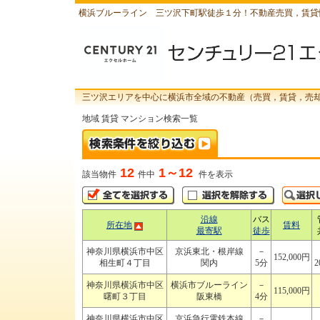
横浜ブルーライン 三ツ沢下町駅徒歩１分！不動産売買，賃貸
三ツ沢エリアを中心に横浜市全域の不動産（売買，賃貸，売
地域 賃貸 マンション検索一覧
12
1～12
該当物件
件中
件を表示
沿線
バス
所在地
賃料
最寄駅
徒歩
神奈川県横浜市中区
京浜東北・根岸線
－
152,000円
相生町４丁目
関内
5分
2
神奈川県横浜市中区
横浜市ブルーライン
－
115,000円
曙町３丁目
阪東橋
4分
神奈川県横浜市中区
京浜急行電鉄本線
－