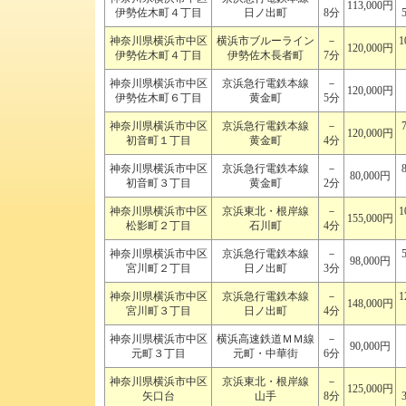
113,000円
伊勢佐木町４丁目
日ノ出町
8分
神奈川県横浜市中区
横浜市ブルーライン
－
1
120,000円
伊勢佐木町４丁目
伊勢佐木長者町
7分
神奈川県横浜市中区
京浜急行電鉄本線
－
120,000円
伊勢佐木町６丁目
黄金町
5分
神奈川県横浜市中区
京浜急行電鉄本線
－
120,000円
初音町１丁目
黄金町
4分
神奈川県横浜市中区
京浜急行電鉄本線
－
80,000円
初音町３丁目
黄金町
2分
神奈川県横浜市中区
京浜東北・根岸線
－
1
155,000円
松影町２丁目
石川町
4分
神奈川県横浜市中区
京浜急行電鉄本線
－
98,000円
宮川町２丁目
日ノ出町
3分
神奈川県横浜市中区
京浜急行電鉄本線
－
1
148,000円
宮川町３丁目
日ノ出町
4分
神奈川県横浜市中区
横浜高速鉄道ＭＭ線
－
90,000円
元町３丁目
元町・中華街
6分
神奈川県横浜市中区
京浜東北・根岸線
－
125,000円
矢口台
山手
8分