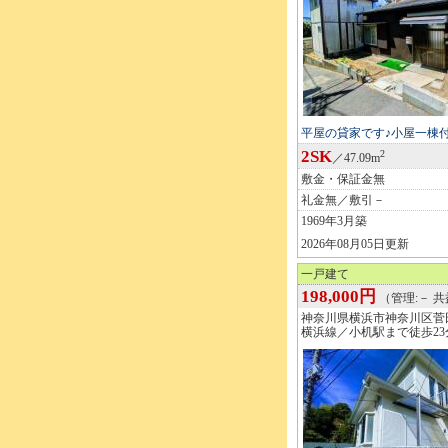
平屋の貸家です♪小屋一棟
2SK
2
／47.09m
敷金・保証金無
礼金無／敷引－
1969年3月築
2026年08月05日更新
一戸建て
198,000円
（管理:－ 共
神奈川県横浜市神奈川区菅
横浜線／小机駅まで徒歩23