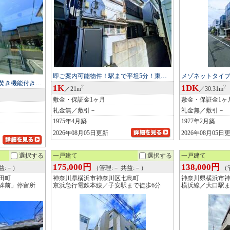
即ご案内可能物件！駅まで平坦5分！東…
メゾネットタイ
焚き機能付き…
1K
1DK
2
2
／21m
／30.31m
敷金・保証金1ヶ月
敷金・保証金1ヶ
礼金無／敷引－
礼金無／敷引－
1975年4月築
1977年2月築
2026年08月05日更新
2026年08月05日
選択する
一戸建て
選択する
一戸建て
175,000円
138,000円
益:－）
（管理:－ 共益:－）
（管
田町
神奈川県横浜市神奈川区七島町
神奈川県横浜市
碑前」停留所
京浜急行電鉄本線／子安駅まで徒歩6分
横浜線／大口駅ま