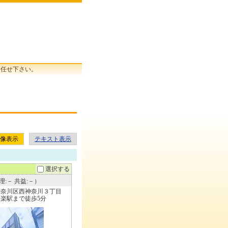
お任せ下さい。
像表示
テキスト表示
選択する
理:－ 共益:－）
神奈川区西神奈川３丁目
楽駅まで徒歩5分