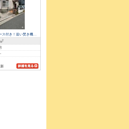
ース付き！追い焚き機…
2
8m
月
－
更新