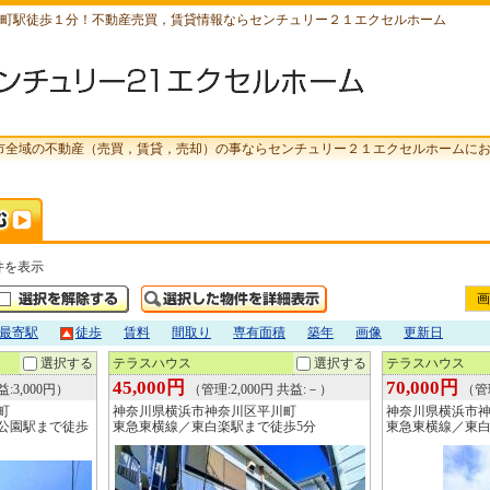
町駅徒歩１分！不動産売買，賃貸情報ならセンチュリー２１エクセルホーム
市全域の不動産（売買，賃貸，売却）の事ならセンチュリー２１エクセルホームに
件を表示
画
最寄駅
徒歩
賃料
間取り
専有面積
築年
画像
更新日
選択する
テラスハウス
選択する
テラスハウス
45,000円
70,000円
:3,000円）
（管理:2,000円 共益:－）
（管
町
神奈川県横浜市神奈川区平川町
神奈川県横浜市
公園駅まで徒歩
東急東横線／東白楽駅まで徒歩5分
東急東横線／東白