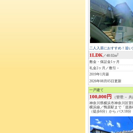
二人入居におすすめ！追い
1LDK
2
／48.02m
敷金・保証金1ヶ月
礼金2ヶ月／敷引－
2019年1月築
2026年08月05日更新
一戸建て
100,000円
（管理:－ 共
神奈川県横浜市神奈川区菅
横浜線／鴨居駅まで「道路
（徒歩6分）から バス18分