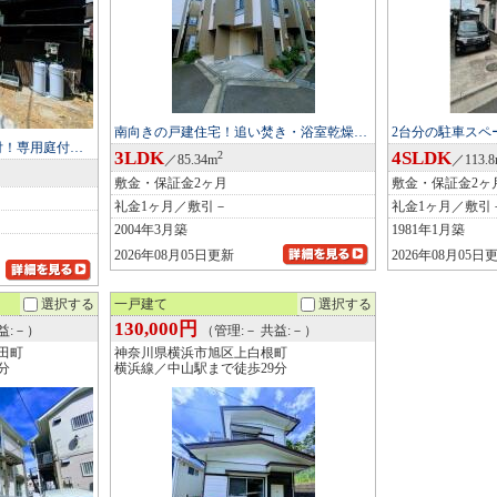
南向きの戸建住宅！追い焚き・浴室乾燥…
2台分の駐車スペ
付！専用庭付…
3LDK
4SLDK
2
／85.34m
／113.
敷金・保証金2ヶ月
敷金・保証金2ヶ
礼金1ヶ月／敷引－
礼金1ヶ月／敷引
2004年3月築
1981年1月築
2026年08月05日更新
2026年08月05日
選択する
一戸建て
選択する
130,000円
益:－）
（管理:－ 共益:－）
田町
神奈川県横浜市旭区上白根町
分
横浜線／中山駅まで徒歩29分