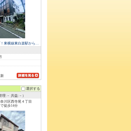
プ！東横線東白楽駅から…
月
更新
選択する
理:－ 共益:－）
神奈川区西寺尾４丁目
で徒歩14分