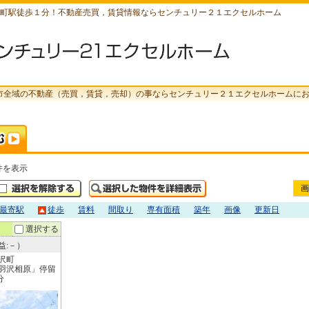
町駅徒歩１分！不動産売買，賃貸情報ならセンチュリー２１エクセルホーム
市全域の不動産（売買，賃貸，売却）の事ならセンチュリー２１エクセルホームに
件を表示
画
最寄駅
徒歩
賃料
間取り
専有面積
築年
画像
更新日
選択する
益:－）
沢町
羽沢相原」停留
分