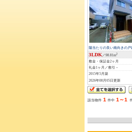
陽当たりの良い南向きの戸
3LDK
2
／98.81m
敷金・保証金2ヶ月
礼金1ヶ月／敷引－
2015年5月築
2026年08月05日更新
1
1～1
該当物件
件中