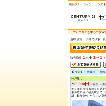
横浜ブルーライン 三ツ沢下
三ツ沢エリアを中心に横浜
沿線 賃貸 一戸建て検索一覧
1
1～1
該当物件
件中
並べ替え：
所在地
沿線
一戸建て
200,000円
（管理:－ 共
神奈川県横浜市神奈川区羽
東海道本線／横浜駅まで「
所（徒歩1分）から バス20