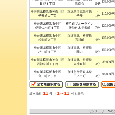
133,000円
日野８丁目
港南台
19分
神奈川県横浜市神奈川区
京浜急行電鉄本線
－
115,000円
子安通１丁目
子安
1分
神奈川県横浜市中区
横浜市ブルーライン
－
120,000円
伊勢佐木町４丁目
伊勢佐木長者町
7分
神奈川県横浜市中区
京浜東北・根岸線
－
155,000円
松影町２丁目
石川町
4分
神奈川県横浜市中区
京浜東北・根岸線
－
152,000円
相生町４丁目
関内
5分
神奈川県横浜市神奈川区
京浜東北・根岸線
－
89,000円
西神奈川１丁目
東神奈川
3分
神奈川県横浜市中区
京浜急行電鉄本線
－
98,000円
宮川町２丁目
日ノ出町
3分
11
1～11
該当物件
件中
件を表示
センチュリー21