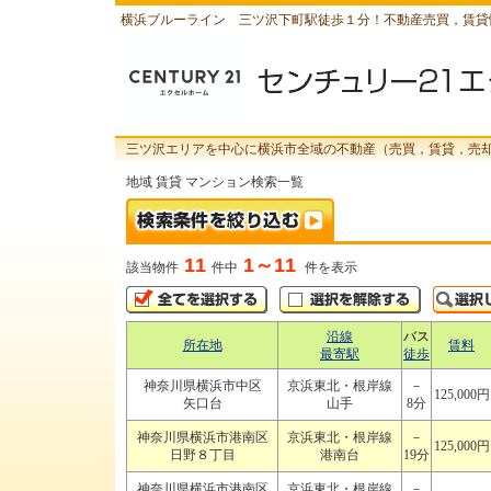
横浜ブルーライン 三ツ沢下町駅徒歩１分！不動産売買，賃貸
三ツ沢エリアを中心に横浜市全域の不動産（売買，賃貸，売
地域 賃貸 マンション検索一覧
11
1～11
該当物件
件中
件を表示
沿線
バス
所在地
賃料
最寄駅
徒歩
神奈川県横浜市中区
京浜東北・根岸線
－
125,000円
矢口台
山手
8分
神奈川県横浜市港南区
京浜東北・根岸線
－
125,000円
日野８丁目
港南台
19分
神奈川県横浜市港南区
京浜東北・根岸線
－