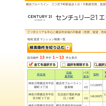
横浜ブルーライン 三ツ沢下町駅徒歩１分！不動産売買，賃貸
三ツ沢エリアを中心に横浜市全域の不動産（売買，賃貸，売
地域 賃貸 マンション検索一覧
13
1～13
該当物件
件中
件を表示
沿線
バス
所在地
賃料
最寄駅
徒歩
神奈川県横浜市中区
横浜市ブルーライン
－
115,000円
曙町３丁目
阪東橋
4分
神奈川県横浜市中区
京浜急行電鉄本線
－
1
148,000円
宮川町３丁目
日ノ出町
4分
神奈川県横浜市中区
横浜高速鉄道ＭＭ線
－