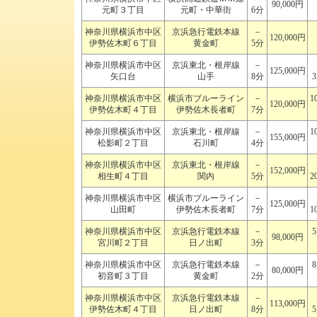
90,000円
元町３丁目
元町・中華街
6分
神奈川県横浜市中区
京浜急行電鉄本線
－
120,000円
伊勢佐木町６丁目
黄金町
5分
神奈川県横浜市中区
京浜東北・根岸線
－
125,000円
矢口台
山手
8分
3
神奈川県横浜市中区
横浜市ブルーライン
－
1
120,000円
伊勢佐木町４丁目
伊勢佐木長者町
7分
神奈川県横浜市中区
京浜東北・根岸線
－
1
155,000円
松影町２丁目
石川町
4分
神奈川県横浜市中区
京浜東北・根岸線
－
152,000円
相生町４丁目
関内
5分
2
神奈川県横浜市中区
横浜市ブルーライン
－
125,000円
山田町
伊勢佐木長者町
7分
1
神奈川県横浜市中区
京浜急行電鉄本線
－
5
98,000円
宮川町２丁目
日ノ出町
3分
神奈川県横浜市中区
京浜急行電鉄本線
－
8
80,000円
初音町３丁目
黄金町
2分
神奈川県横浜市中区
京浜急行電鉄本線
－
113,000円
伊勢佐木町４丁目
日ノ出町
8分
5