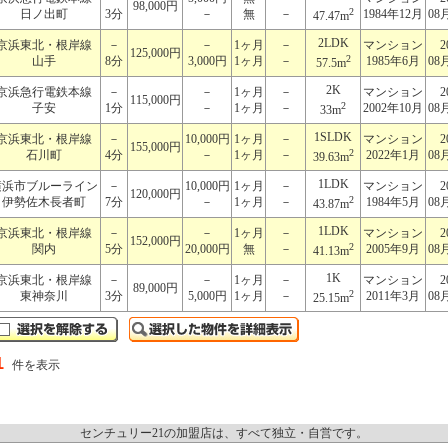
98,000円
2
日ノ出町
3分
－
無
－
1984年12月
08
47.47m
2LDK
京浜東北・根岸線
－
－
1ヶ月
－
マンション
2
125,000円
2
山手
8分
3,000円
1ヶ月
－
1985年6月
08
57.5m
2K
京浜急行電鉄本線
－
－
1ヶ月
－
マンション
2
115,000円
2
子安
1分
－
1ヶ月
－
2002年10月
08
33m
1SLDK
京浜東北・根岸線
－
10,000円
1ヶ月
－
マンション
2
155,000円
2
石川町
4分
－
1ヶ月
－
2022年1月
08
39.63m
1LDK
横浜市ブルーライン
－
10,000円
1ヶ月
－
マンション
2
120,000円
2
伊勢佐木長者町
7分
－
1ヶ月
－
1984年5月
08
43.87m
1LDK
京浜東北・根岸線
－
－
1ヶ月
－
マンション
2
152,000円
2
関内
5分
20,000円
無
－
2005年9月
08
41.13m
1K
京浜東北・根岸線
－
－
1ヶ月
－
マンション
2
89,000円
2
東神奈川
3分
5,000円
1ヶ月
－
2011年3月
08
25.15m
1
件を表示
センチュリー21の加盟店は、すべて独立・自営です。