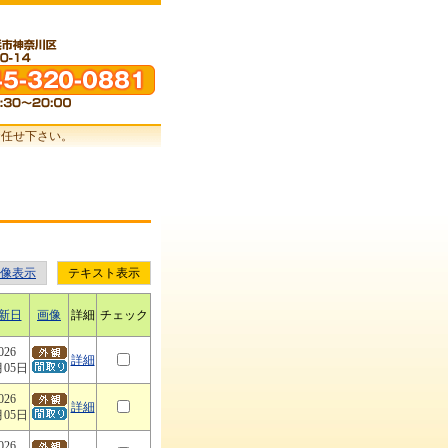
お任せ下さい。
像表示
テキスト表示
新日
画像
詳細
チェック
026
詳細
月05日
026
詳細
月05日
026