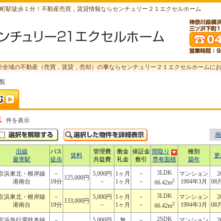
町駅徒歩１分！不動産売買，賃貸情報ならセンチュリー２１エクセルホーム
市全域の不動産（売買，賃貸，売却）の事ならセンチュリー２１エクセルホームに
一覧
1
件を表示
画
沿線
バス
管理費
敷金
保証金
間取り
種別
賃料
更
最寄駅
徒歩
共益費
礼金
敷引
専有面積
築年
3LDK
京浜東北・根岸線
－
5,000円
1ヶ月
－
マンション
2
125,000円
2
港南台
19分
－
1ヶ月
－
1994年3月
08
66.42m
3LDK
京浜東北・根岸線
－
5,000円
1ヶ月
－
マンション
2
133,000円
2
港南台
19分
－
1ヶ月
－
1994年3月
08
66.42m
2SDK
京浜急行電鉄本線
－
5,000円
無
－
マンション
2