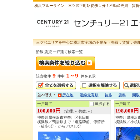
横浜ブルーライン 三ツ沢下町駅徒歩１分！不動産売買，賃貸
三ツ沢エリアを中心に横浜市全域の不動産（売買，賃貸，売
沿線 賃貸 一戸建て検索一覧
9
1～9
該当物件
件中
件を表示
並べ替え：
所在地
沿線最寄駅
徒歩
賃料
間取
一戸建て
選択する
一戸建て
100,000円
198,000円
（管理:－ 共益:－）
神奈川県横浜市神奈川区菅田町
神奈川県横浜
横浜線／鴨居駅まで「道路碑前」停留所
横浜線／小机駅
（徒歩6分）から バス18分