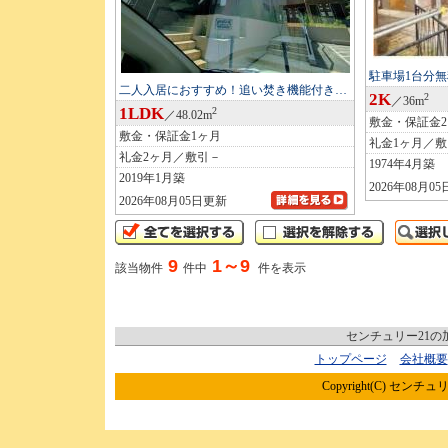
駐車場1台分
二人入居におすすめ！追い焚き機能付き…
2K
2
／36m
1LDK
2
／48.02m
敷金・保証金
敷金・保証金1ヶ月
礼金1ヶ月／
礼金2ヶ月／敷引－
1974年4月築
2019年1月築
2026年08月0
2026年08月05日更新
9
1～9
該当物件
件中
件を表示
センチュリー21
トップページ
会社概要
Copyright(C) センチュリ