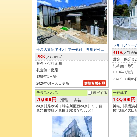
フルリノベー
平屋の貸家です♪小屋一棟付！専用庭付…
3DK
／71.66
2SK
2
／47.09m
敷金・保証金
敷金・保証金無
礼金無／敷引
礼金無／敷引－
1991年9月築
1969年3月築
2026年08月0
2026年08月05日更新
テラスハウス
選択する
一戸建て
70,000円
138,000円
（管理:－ 共益:－）
神奈川県横浜市神奈川区西神奈川３丁目
神奈川県横浜
東急東横線／東白楽駅まで徒歩5分
横浜線／大口駅