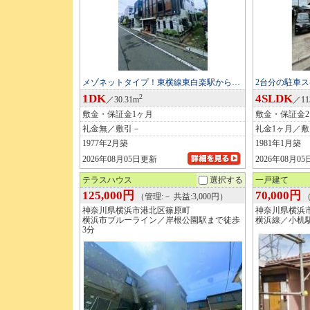
メゾネットタイプ！東横線東白楽駅から…
2台分の駐車
1DK
4SLDK
2
／30.31m
／11
敷金・保証金1ヶ月
敷金・保証金
礼金無／敷引－
礼金1ヶ月／
1977年2月築
1981年1月築
2026年08月05日更新
2026年08月0
テラスハウス
選択する
一戸建て
125,000円
70,000円
（管理:－ 共益:3,000円）
（
神奈川県横浜市港北区篠原町
神奈川県横浜
横浜市ブルーライン／岸根公園駅まで徒歩
横浜線／小机駅
3分