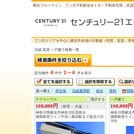
横浜ブルーライン 三ツ沢下町駅徒歩１分！不動産売買，賃貸
三ツ沢エリアを中心に横浜市全域の不動産（売買，賃貸，売
沿線 賃貸 一戸建て検索一覧
4
1～4
該当物件
件中
件を表示
並べ替え：
所在地
沿線最寄駅
徒歩
賃料
間取
テラスハウス
選択する
一戸建て
160,000円
160,000円
（管理:－ 共益:－）
神奈川県横浜市神奈川区高島台
神奈川県横浜
湘南新宿ライン宇須／横浜駅まで徒歩12分
湘南新宿ライ
18分