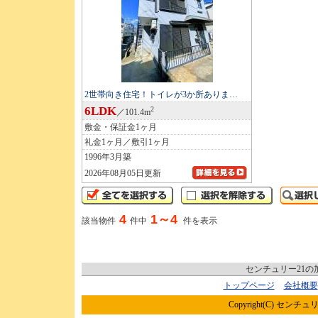
2世帯向き住宅！トイレが3か所ありま…
6LDK
2
／101.4m
敷金・保証金1ヶ月
礼金1ヶ月／敷引1ヶ月
1996年3月築
2026年08月05日更新
4
1～4
該当物件
件中
件を表示
センチュリー21
トップページ
会社概要
Copyright(C) センチュリ