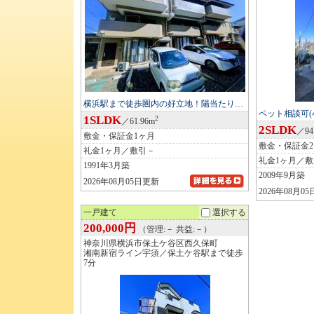
横浜駅まで徒歩圏内の好立地！陽当たり…
ペット相談可(
1SLDK
2
／61.96m
2SLDK
／94
敷金・保証金1ヶ月
敷金・保証金
礼金1ヶ月／敷引－
礼金1ヶ月／
1991年3月築
2009年9月築
2026年08月05日更新
2026年08月0
一戸建て
選択する
200,000円
（管理:－ 共益:－）
神奈川県横浜市保土ケ谷区西久保町
湘南新宿ライン宇須／保土ケ谷駅まで徒歩
7分