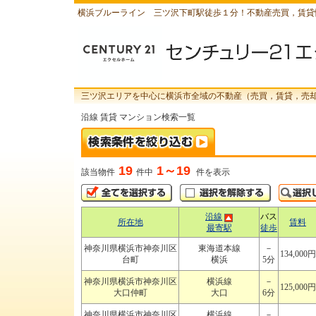
横浜ブルーライン 三ツ沢下町駅徒歩１分！不動産売買，賃貸
三ツ沢エリアを中心に横浜市全域の不動産（売買，賃貸，売
沿線 賃貸 マンション検索一覧
19
1～19
該当物件
件中
件を表示
沿線
バス
所在地
賃料
最寄駅
徒歩
神奈川県横浜市神奈川区
東海道本線
－
134,000円
台町
横浜
5分
神奈川県横浜市神奈川区
横浜線
－
125,000円
大口仲町
大口
6分
神奈川県横浜市神奈川区
横浜線
－