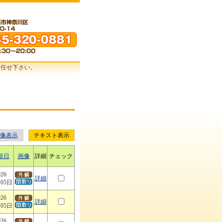
お任せ下さい。
像表示
テキスト表示
新日
画像
詳細
チェック
026
詳細
月05日
026
詳細
月05日
026