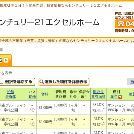
町駅徒歩１分！不動産売買，賃貸情報ならセンチュリー２１エクセルホーム
市全域の不動産（売買，賃貸，売却）の事ならセンチュリー２１エクセルホームに
一覧
件を表示
画
沿線
バス
管理費
敷金
保証金
間取り
種別
賃料
更
最寄駅
徒歩
共益費
礼金
敷引
専有面積
築年
3SLDK
浜市ブルーライン
－
10,000円
1ヶ月
－
マンション
2
181,000円
2
岸根公園
6分
－
無
－
1997年11月
08
75.45m
3LDK
浜市ブルーライン
－
10,000円
1ヶ月
－
マンション
2
182,000円
2
岸根公園
6分
－
無
－
1997年11月
08
75.87m
3LDK
浜市ブルーライン
－
10,000円
1ヶ月
－
マンション
2