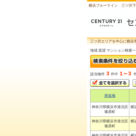
横浜ブルーライン 三ツ沢下
三ツ沢エリアを中心に横浜
地域 賃貸 マンション検索
3
1～3
該当物件
件中
所在地
神奈川県横浜市港北区
横
篠原町
神奈川県横浜市港北区
横
篠原町
神奈川県横浜市港北区
横