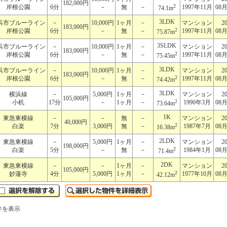
182,000円
2
岸根公園
6分
－
無
－
1997年11月
08
74.1m
3LDK
浜市ブルーライン
－
10,000円
1ヶ月
－
マンション
2
183,000円
2
岸根公園
6分
－
無
－
1997年11月
08
75.87m
3SLDK
浜市ブルーライン
－
10,000円
1ヶ月
－
マンション
2
183,000円
2
岸根公園
6分
－
無
－
1997年11月
08
75.45m
3LDK
浜市ブルーライン
－
10,000円
1ヶ月
－
マンション
2
183,000円
2
岸根公園
6分
－
無
－
1997年11月
08
74.42m
3LDK
横浜線
－
5,000円
1ヶ月
－
マンション
2
105,000円
2
小机
17分
－
1ヶ月
－
1990年3月
08
73.64m
1K
東急東横線
－
－
無
－
マンション
2
40,000円
2
白楽
7分
3,000円
無
－
1987年7月
08
16.38m
2LDK
東急東横線
－
5,000円
1ヶ月
－
マンション
2
198,000円
2
白楽
5分
－
無
－
1984年1月
08
71.4m
2DK
東急東横線
－
－
1ヶ月
－
マンション
2
105,000円
2
妙蓮寺
4分
5,000円
1ヶ月
－
1977年10月
08
42.12m
件を表示