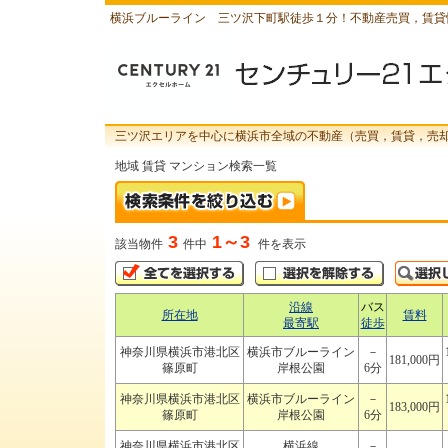
横浜ブルーライン 三ツ沢下町駅徒歩１分！不動産売買，賃貸
三ツ沢エリアを中心に横浜市全域の不動産（売買，賃貸，売
地域 賃貸 マンション検索一覧
3
1～3
該当物件
件中
件を表示
沿線
バス
所在地
賃料
最寄駅
徒歩
神奈川県横浜市港北区
横浜市ブルーライン
－
181,000円
篠原町
岸根公園
6分
神奈川県横浜市港北区
横浜市ブルーライン
－
183,000円
篠原町
岸根公園
6分
神奈川県横浜市港北区
横浜線
－