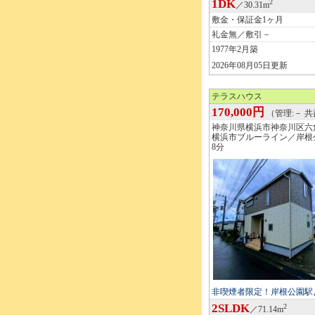
1DK
2
／30.31m
敷金・保証金1ヶ月
礼金無／敷引－
1977年2月築
2026年08月05日更新
テラスハウス
170,000円
（管理:－ 共
神奈川県横浜市神奈川区六
横浜市ブルーライン／岸根
8分
非喫煙者限定！岸根公園駅
2SLDK
2
／71.14m