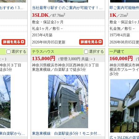
おすすめ！3…
当社最寄り駅すぐのご案内が可能です！…
即ご案内可能物件
3SLDK
1K
2
2
／87.76m
／21m
敷金・保証金2ヶ月
敷金・保証金1ヶ
礼金1ヶ月／敷引－
礼金無／敷引－
2015年4月築
1975年4月築
2026年08月05日更新
2026年08月05日
選択する
テラスハウス
選択する
一戸建て
135,000円
160,000円
:－）
（管理:3,000円 共益:－）
（管
神奈川３丁目
神奈川県横浜市神奈川区西神奈川３丁目
神奈川県横浜市
徒歩5分
東急東横線／白楽駅まで徒歩5分
横浜市ブルーラ
歩5分
東白楽駅から…
東急東横線 白楽駅徒歩5分！モニタ付…
広々3SLDKの