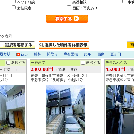
ペット相談
楽器相談
事
女性限定
図面・写真あり
件を表示
画
最寄駅
徒歩
賃料
間取り
専有面積
築年
画像
更新日
選択する
一戸建て
選択する
テラスハウス
230,000円
45,000円
0円 共益:－）
（管理:－ 共益:－）
（管理
反町１丁目
神奈川県横浜市神奈川区上反町２丁目
神奈川県横浜市
歩1分
東急東横線／反町駅まで徒歩4分
東急東横線／東白