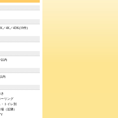
DK／4K／4DK(19件)
分以内
以内
向き
ローリング
ス・トイレ別
車場（近隣）
TV