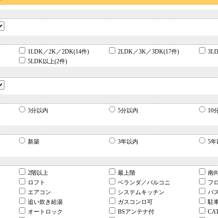
1LDK／2K／2DK(14件)
2LDK／3K／3DK(17件)
3L
5LDK以上(2件)
3分以内
5分以内
10
新築
3年以内
5年
2階以上
最上階
南
ロフト
ベランダ／バルコニ
フ
エアコン
システムキッチン
バ
追い炊き給湯
ガスコンロ可
駐
オートロック
BSアンテナ付
CA