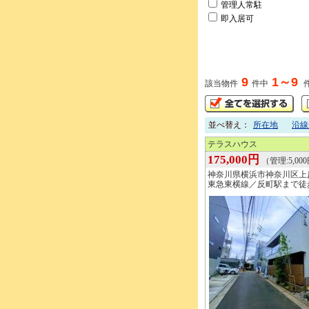
管理人常駐
即入居可
9
1～9
該当物件
件中
並べ替え：
所在地
沿線
テラスハウス
175,000円
（管理:5,00
神奈川県横浜市神奈川区上
東急東横線／反町駅まで徒