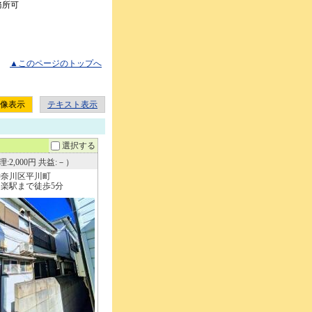
務所可
▲このページのトップへ
像表示
テキスト表示
選択する
:2,000円 共益:－）
神奈川区平川町
楽駅まで徒歩5分