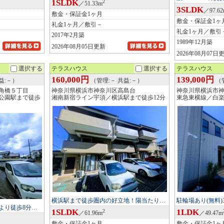
1SLDK
2
／51.33m
3SLDK
／97.6
敷金・保証金1ヶ月
敷金・保証金1ヶ
礼金1ヶ月／敷引－
礼金1ヶ月／敷引
2017年2月築
1989年12月築
2026年08月05日更新
2026年08月07日
選択する
テラスハウス
選択する
テラスハウス
160,000円
139,000円
益:－）
（管理:－ 共益:－）
（管
角橋５丁目
神奈川県横浜市神奈川区高島台
神奈川県横浜市
公園駅まで徒歩
湘南新宿ライン宇須／横浜駅まで徒歩12分
東急東横線／白楽
横浜駅まで徒歩圏内の好立地！陽当たり…
駐輪場あり(無料
より徒歩8分…
1SLDK
1LDK
2
／61.96m
／49.47m
敷金・保証金1ヶ月
敷金・保証金1ヶ