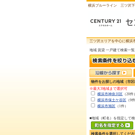
横浜ブルーライン 三ツ沢下
三ツ沢エリアを中心に横浜
地域 賃貸 一戸建て検索一覧
物件をお探しの地域（市区
※最大3地域まで選択可
横浜市神奈川区
（20件
横浜市保土ケ谷区
（9
横浜市旭区
（1件）
■地域（町名）を指定して
検索条件を選択してくださ