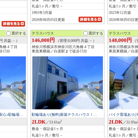
礼金1ヶ月／敷引－
礼金1ヶ月／敷引
1991年3月築
2025年12月築
2026年08月05日更新
2026年08月05日
選択する
テラスハウス
選択する
テラスハウス
146,000円
148,000円
0円 共益:－）
（管理:8,000円 共益:－）
（管
角橋４丁目
神奈川県横浜市神奈川区六角橋４丁目
神奈川県横浜市
15分
東急東横線／白楽駅まで徒歩15分
東急東横線／白楽
安心♪駐輪場…
駐輪場あり(無料)新築テラスハウス！…
バイク置場あり(30
2LDK
2LDK
2
／53.61m
／51.95m
敷金・保証金1ヶ月
敷金・保証金1ヶ
礼金1ヶ月／敷引－
礼金1ヶ月／敷引