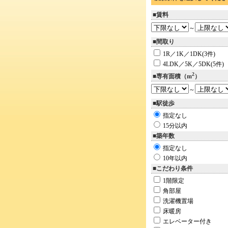
■賃料
～
■間取り
1R／1K／1DK(3件)
4LDK／5K／5DK(5件)
2
■専有面積（m
）
～
■駅徒歩
指定なし
15分以内
■築年数
指定なし
10年以内
■こだわり条件
1階限定
角部屋
洗濯機置場
床暖房
エレベーター付き