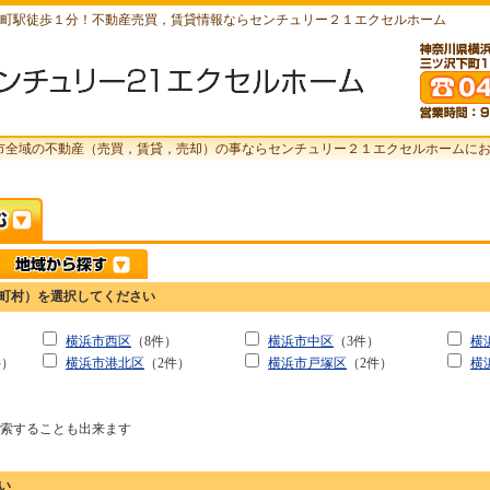
町駅徒歩１分！不動産売買，賃貸情報ならセンチュリー２１エクセルホーム
市全域の不動産（売買，賃貸，売却）の事ならセンチュリー２１エクセルホームに
町村）を選択してください
）
横浜市西区
（8件）
横浜市中区
（3件）
横
件）
横浜市港北区
（2件）
横浜市戸塚区
（2件）
横
検索することも出来ます
い