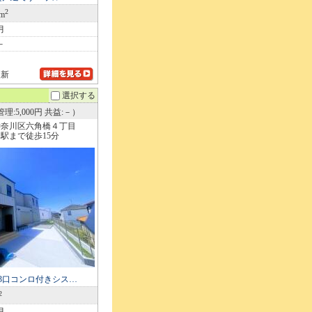
2
2m
月
－
更新
選択する
理:5,000円 共益:－）
神奈川区六角橋４丁目
駅まで徒歩15分
)3口コンロ付きシス…
2
月