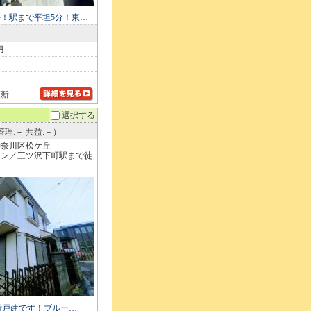
！駅まで平坦5分！東…
月
更新
選択する
理:－ 共益:－）
神奈川区松ケ丘
イン／三ツ沢下町駅まで徒
賃貸戸建です！ブルー…