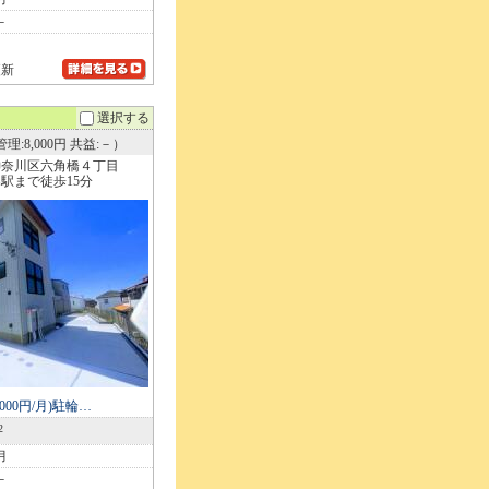
－
更新
選択する
理:8,000円 共益:－）
神奈川区六角橋４丁目
駅まで徒歩15分
00円/月)駐輪…
2
月
－