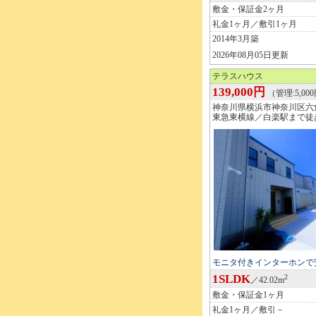
敷金・保証金2ヶ月
礼金1ヶ月／敷引1ヶ月
2014年3月築
2026年08月05日更新
テラスハウス
139,000円
（管理:5,00
神奈川県横浜市神奈川区六
東急東横線／白楽駅まで徒歩
モニタ付きインターホンで
1SLDK
2
／42.02m
敷金・保証金1ヶ月
礼金1ヶ月／敷引－