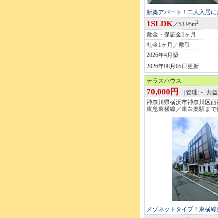
新築アパート！二人入居に
1SLDK
2
／53.95m
敷金・保証金1ヶ月
礼金1ヶ月／敷引－
2026年4月築
2026年08月05日更新
テラスハウス
70,000円
（管理:－ 共益
神奈川県横浜市神奈川区西
東急東横線／東白楽駅まで
メゾネットタイプ！東横線