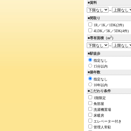
■賃料
～
■間取り
1R／1K／1DK(2件)
4LDK／5K／5DK(4件)
2
■専有面積（m
）
～
■駅徒歩
指定なし
15分以内
■築年数
指定なし
10年以内
■こだわり条件
1階限定
角部屋
洗濯機置場
床暖房
エレベーター付き
管理人常駐