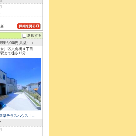
2m
月
－
更新
選択する
理:8,000円 共益:－）
神奈川区六角橋４丁目
駅まで徒歩15分
)新築テラスハウス！…
2
月