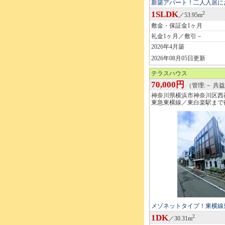
新築アパート！二人入居に
1SLDK
2
／53.95m
敷金・保証金1ヶ月
礼金1ヶ月／敷引－
2026年4月築
2026年08月05日更新
テラスハウス
70,000円
（管理:－ 共益
神奈川県横浜市神奈川区西
東急東横線／東白楽駅まで
メゾネットタイプ！東横線
1DK
2
／30.31m