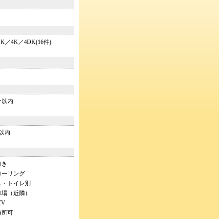
DK／4K／4DK(16件)
分以内
以内
向き
ローリング
ス・トイレ別
車場（近隣）
TV
務所可