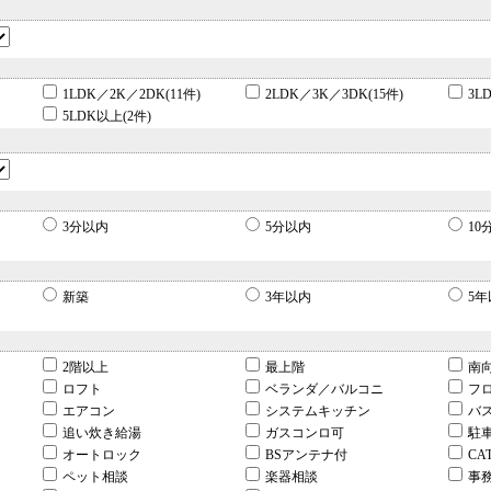
1LDK／2K／2DK(11件)
2LDK／3K／3DK(15件)
3L
5LDK以上(2件)
3分以内
5分以内
10
新築
3年以内
5年
2階以上
最上階
南
ロフト
ベランダ／バルコニ
フ
エアコン
システムキッチン
バ
追い炊き給湯
ガスコンロ可
駐
オートロック
BSアンテナ付
CA
ペット相談
楽器相談
事