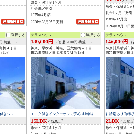
／97.6
敷金・保証金1ヶ月
敷金・保証金1ヶ
礼金無／敷引－
礼金1ヶ月／敷引
1975年4月築
1989年12月築
2026年08月05日更新
2026年08月07日
選択する
テラスハウス
選択する
テラスハウス
139,000円
146,000円
0円 共益:－）
（管理:5,000円 共益:－）
（管
角橋４丁目
神奈川県横浜市神奈川区六角橋４丁目
神奈川県横浜市
15分
東急東横線／白楽駅まで徒歩15分
東急東横線／白楽
ロ付きシス…
モニタ付きインターホンで安心♪駐輪場…
駐輪場あり(無料
1SLDK
2LDK
2
／42.02m
／53.61m
敷金・保証金1ヶ月
敷金・保証金1ヶ