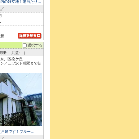
圏内の好立地！陽当たり…
2
6m
月
－
更新
選択する
理:－ 共益:－）
神奈川区松ケ丘
イン／三ツ沢下町駅まで徒
賃貸戸建です！ブルー…
2