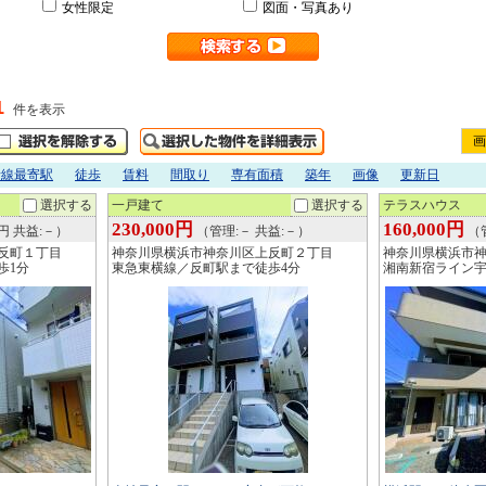
女性限定
図面・写真あり
1
件を表示
画
沿線最寄駅
徒歩
賃料
間取り
専有面積
築年
画像
更新日
選択する
一戸建て
選択する
テラスハウス
230,000円
160,000円
0円 共益:－）
（管理:－ 共益:－）
（管
反町１丁目
神奈川県横浜市神奈川区上反町２丁目
神奈川県横浜市
歩1分
東急東横線／反町駅まで徒歩4分
湘南新宿ライン宇