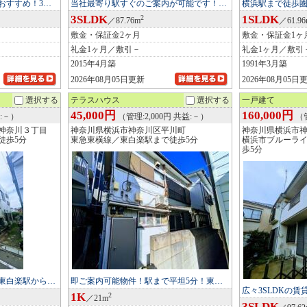
おすすめ！3…
当社最寄り駅すぐのご案内が可能です！…
横浜駅まで徒歩
3SLDK
1SLDK
2
／87.76m
／61.9
敷金・保証金2ヶ月
敷金・保証金1ヶ
礼金1ヶ月／敷引－
礼金1ヶ月／敷引
2015年4月築
1991年3月築
2026年08月05日更新
2026年08月05日
選択する
テラスハウス
選択する
一戸建て
45,000円
160,000円
:－）
（管理:2,000円 共益:－）
（管
神奈川３丁目
神奈川県横浜市神奈川区平川町
神奈川県横浜市
徒歩5分
東急東横線／東白楽駅まで徒歩5分
横浜市ブルーラ
歩5分
東白楽駅から…
即ご案内可能物件！駅まで平坦5分！東…
広々3SLDKの
1K
2
／21m
3SLDK