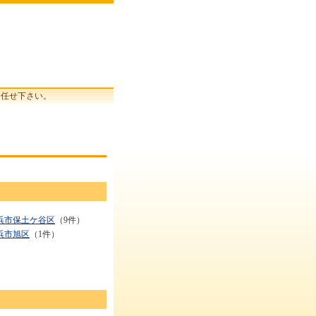
お任せ下さい。
浜市保土ケ谷区
（9件）
浜市旭区
（1件）