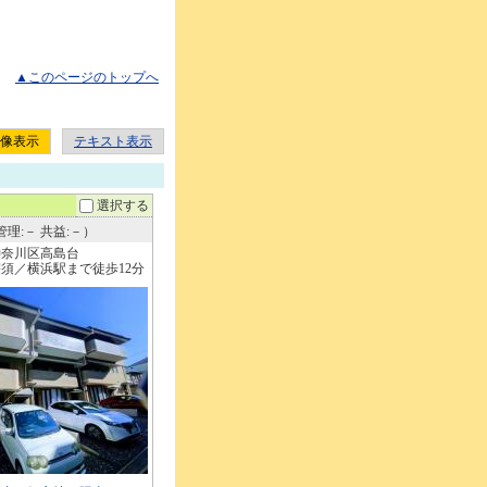
▲このページのトップへ
像表示
テキスト表示
選択する
理:－ 共益:－）
神奈川区高島台
須／横浜駅まで徒歩12分