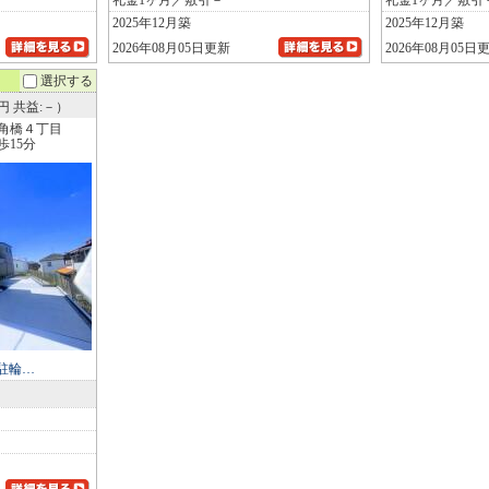
礼金1ヶ月／敷引－
礼金1ヶ月／敷引
2025年12月築
2025年12月築
2026年08月05日更新
2026年08月05日
選択する
0円 共益:－）
角橋４丁目
15分
)駐輪…