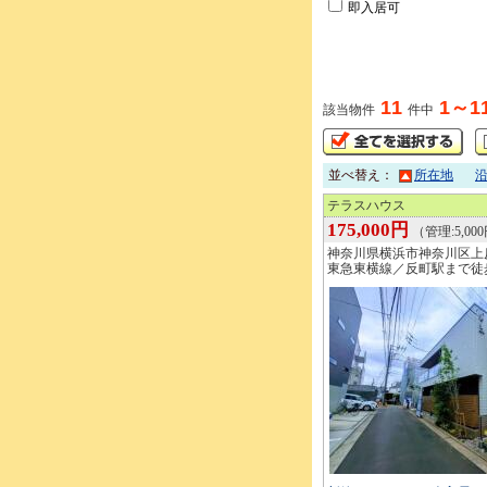
即入居可
11
1～1
該当物件
件中
並べ替え：
所在地
テラスハウス
175,000円
（管理:5,00
神奈川県横浜市神奈川区上
東急東横線／反町駅まで徒