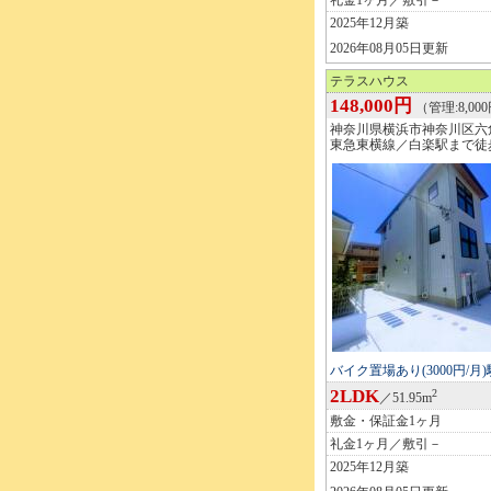
礼金1ヶ月／敷引－
2025年12月築
2026年08月05日更新
テラスハウス
148,000円
（管理:8,00
神奈川県横浜市神奈川区六
東急東横線／白楽駅まで徒歩
バイク置場あり(3000円/月
2LDK
2
／51.95m
敷金・保証金1ヶ月
礼金1ヶ月／敷引－
2025年12月築