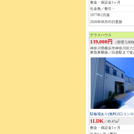
敷金・保証金1ヶ月
礼金無／敷引－
1977年2月築
2026年08月05日更新
テラスハウス
139,000円
（管理:5,00
神奈川県横浜市神奈川区六
東急東横線／白楽駅まで徒歩
駐輪場あり(無料)3口コン
1LDK
2
／49.47m
敷金・保証金1ヶ月