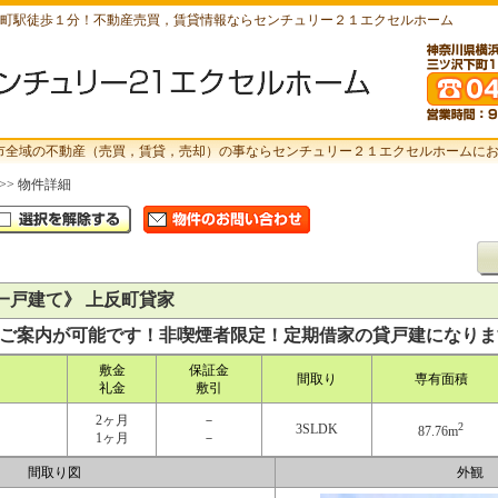
町駅徒歩１分！不動産売買，賃貸情報ならセンチュリー２１エクセルホーム
市全域の不動産（売買，賃貸，売却）の事ならセンチュリー２１エクセルホームに
>> 物件詳細
一戸建て》 上反町貸家
ご案内が可能です！非喫煙者限定！定期借家の貸戸建になりま
敷金
保証金
間取り
専有面積
礼金
敷引
2ヶ月
－
2
3SLDK
87.76m
1ヶ月
－
間取り図
外観