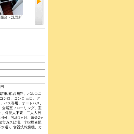
洗面台・洗面所
トイレ
セキュリティ
0円
駐車場1台無料、バルコニ
スコンロ、コンロ 三口、グ
別、バス専用、オートバス、
、全居室フローリング、室
ン、保証人不要、二人入居
用可、礼金1ヶ月、敷金2ヶ
都市ガス給湯、非喫煙者限
下水道)、食器洗乾燥機、カ