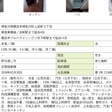
キッチン
バス
神奈川県横浜市神奈川区上反町２丁目
東急東横線／反町駅まで徒歩4分
横浜市ブルーライン／三ツ沢下町駅まで徒歩11分
木造／3階
部屋向き
北
LDK 16.3帖、S 6.1帖、洋 6.1帖、洋 7.3帖
－
現況
空き
即引渡し可
駐車場
有り無料
定期借家権
契約期間
－
2028年02月28日
火災保険
要 2年 25,00
ガス（都市ガス）、水道（公営水道）、汚水（公共下水）、雑排水（公共下水）、
ー有、火災警報器（報知機）、LDK 15帖以上、全居室洋室、全居室6帖以上、ガ
リル、キッチンに窓、給湯器、洗面所独立、シャンプードレッサー、バストイレ
シャワー、浴室乾燥機、温水洗浄便座、トイレ2ヶ所、エアコン有、フローリング
内洗濯機置場、収納、クローゼット、ウォークインクローゼット、TVインターホ
可、ルームシェア不可、事務所不可、即入居可、照明器具、追い焚き、保証会社利
月、保証金不要、3沿線以上利用可、3駅以上利用可、駅徒歩5分以内、都市ガス、
定、専用トイレ、子供入居可、初期費用 クレジット決済可、上水道(公営)、汚水(
ウンターキッチン