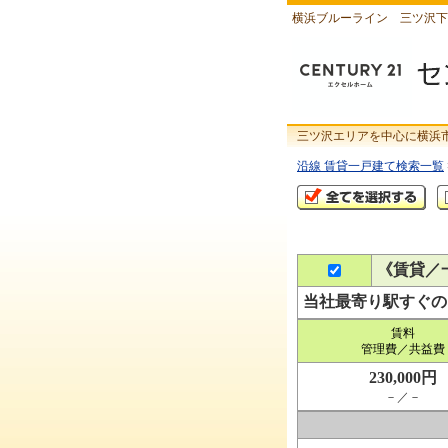
横浜ブルーライン 三ツ沢下
三ツ沢エリアを中心に横浜
沿線 賃貸一戸建て検索一覧
《賃貸／
当社最寄り駅すぐの
賃料
管理費／共益費
230,000円
－／－