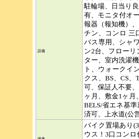
駐輪場、日当り良
有、モニタ付オ
報器（報知機）
チン、コンロ 三
バス専用、シャ
ン2台、フローリ
設備
ター、室内洗濯
ト、ウォークイ
クス、BS、CS
可、保証人不要、
ヶ月、敷金1ヶ月
BELS/省エネ
済可、上水道(公
バイク置場あり(3
ウス！3口コン
備考