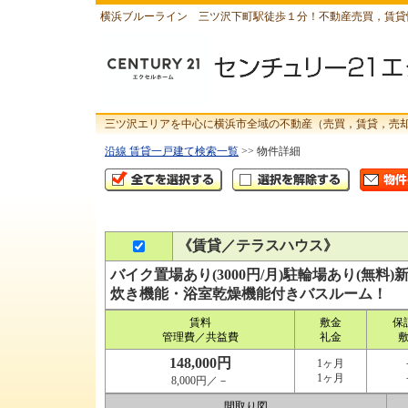
横浜ブルーライン 三ツ沢下町駅徒歩１分！不動産売買，賃貸
三ツ沢エリアを中心に横浜市全域の不動産（売買，賃貸，売
沿線 賃貸一戸建て検索一覧
>> 物件詳細
《賃貸／テラスハウス》
バイク置場あり(3000円/月)駐輪場あり(無
炊き機能・浴室乾燥機能付きバスルーム！
賃料
敷金
保
管理費／共益費
礼金
148,000円
1ヶ月
1ヶ月
8,000円／－
間取り図