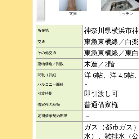
玄関
キッチン
神奈川県横浜市神
所在地
東急東横線／白楽
交通
東急東横線／東白
その他交通
木造／2階
建物構造／階数
洋 6帖、洋 4.5帖、
間取り詳細
バルコニー面積
－
即引渡し可
引渡時期
普通借家権
借家権の種類
－
定期借家契約期限
ガス（都市ガス
水）、雑排水（