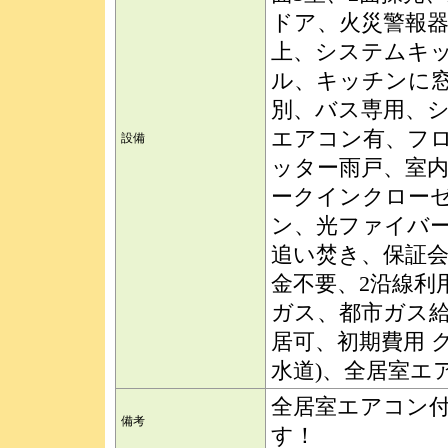
ドア、火災警報器
上、システムキッ
ル、キッチンに
別、バス専用、シ
エアコン有、フ
設備
ッター雨戸、室
ークインクローゼ
ン、光ファイバ
追い焚き、保証会
金不要、2沿線利
ガス、都市ガス
居可、初期費用 
水道)、全居室エ
全居室エアコン
備考
す！