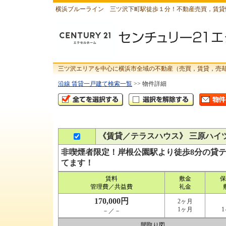
横浜ブルーライン 三ツ沢下町駅徒歩１分！不動産売買，賃貸
三ツ沢エリアを中心に横浜市全域の不動産（売買，賃貸，売
沿線 賃貸一戸建て検索一覧
>> 物件詳細
《賃貸／テラスハウス》 三原ハイ
非喫煙者限定！岸根公園駅より徒歩8分の貸
てます！
賃料
敷金
保
管理費／共益費
礼金
170,000円
2ヶ月
1ヶ月
－／－
間取り図