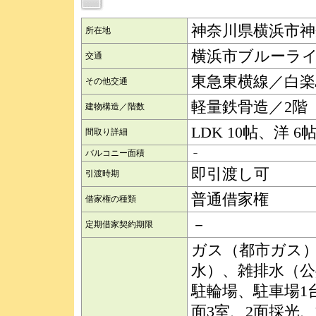
神奈川県横浜市神
所在地
横浜市ブルーライ
交通
東急東横線／白楽
その他交通
軽量鉄骨造／2階
建物構造／階数
LDK 10帖、洋 6
間取り詳細
バルコニー面積
－
即引渡し可
引渡時期
普通借家権
借家権の種類
－
定期借家契約期限
ガス（都市ガス
水）、雑排水（
駐輪場、駐車場1
面3室、2面採光