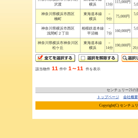
115,000円
沢渡
横浜
13分
5,
神奈川県横浜市西区
東海道本線
－
5,
75,000円
楠町
横浜
9分
神奈川県横浜市西区
相模鉄道本線
－
5,
160,000円
浅間町２丁目
平沼橋
7分
神奈川県横浜市神奈川区
東海道本線
－
190,000円
松ケ丘
横浜
14分
20
11
1～11
該当物件
件中
件を表示
センチュリー21
トップページ
会社概要
Copyright(C) センチュリ