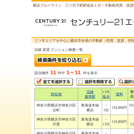
横浜ブルーライン 三ツ沢下町駅徒歩１分！不動産売買，賃貸
三ツ沢エリアを中心に横浜市全域の不動産（売買，賃貸，売
沿線 賃貸 マンション検索一覧
11
1～11
該当物件
件中
件を表示
沿線
バス
管
所在地
賃料
最寄駅
徒歩
共
神奈川県横浜市神奈川区
東海道本線
－
10
134,000円
台町
横浜
5分
神奈川県横浜市神奈川区
東海道本線
－
110,000円
沢渡
横浜
13分
5,
神奈川県横浜市神奈川区
東海道本線
－