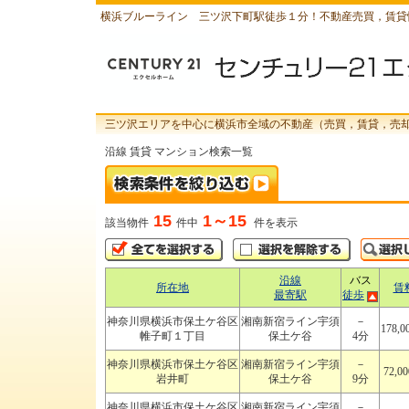
横浜ブルーライン 三ツ沢下町駅徒歩１分！不動産売買，賃貸
三ツ沢エリアを中心に横浜市全域の不動産（売買，賃貸，売
沿線 賃貸 マンション検索一覧
15
1～15
該当物件
件中
件を表示
沿線
バス
所在地
賃
最寄駅
徒歩
神奈川県横浜市保土ケ谷区
湘南新宿ライン宇須
－
178,
帷子町１丁目
保土ケ谷
4分
神奈川県横浜市保土ケ谷区
湘南新宿ライン宇須
－
72,0
岩井町
保土ケ谷
9分
神奈川県横浜市保土ケ谷区
湘南新宿ライン宇須
－