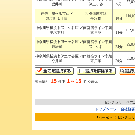
77,0
岩井町
保土ケ谷
9分
神奈川県横浜市西区
相模鉄道本線
－
110,
浅間町１丁目
平沼橋
10分
神奈川県横浜市保土ケ谷区
湘南新宿ライン宇須
－
132,
境木本町
東戸塚
14分
神奈川県横浜市保土ケ谷区
湘南新宿ライン宇須
－
99,0
狩場町
保土ケ谷
25分
神奈川県横浜市保土ケ谷区
湘南新宿ライン宇須
－
85,0
今井町
東戸塚
29分
15
1～15
該当物件
件中
件を表示
センチュリー21
トップページ
会社概要
Copyright(C) センチュリ