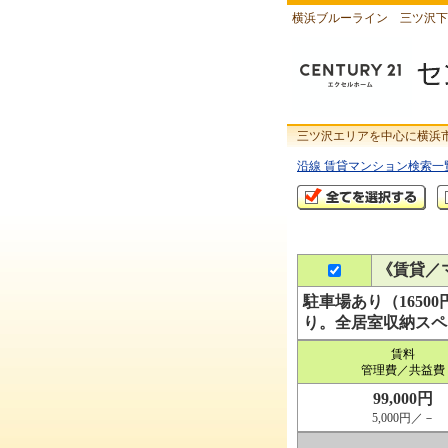
横浜ブルーライン 三ツ沢下
三ツ沢エリアを中心に横浜
沿線 賃貸マンション検索一
《賃貸／
駐車場あり（165
り。全居室収納スペ
賃料
管理費／共益費
99,000円
5,000円／－