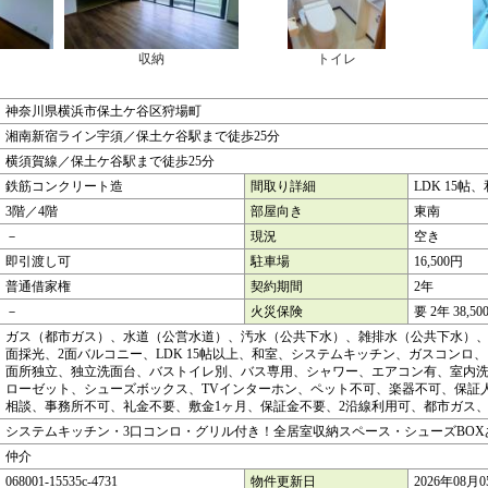
収納
トイレ
神奈川県横浜市保土ケ谷区狩場町
湘南新宿ライン宇須／保土ケ谷駅まで徒歩25分
横須賀線／保土ケ谷駅まで徒歩25分
鉄筋コンクリート造
間取り詳細
LDK 15帖、
3階／4階
部屋向き
東南
－
現況
空き
即引渡し可
駐車場
16,500円
普通借家権
契約期間
2年
－
火災保険
要 2年 38,50
ガス（都市ガス）、水道（公営水道）、汚水（公共下水）、雑排水（公共下水）、
面採光、2面バルコニー、LDK 15帖以上、和室、システムキッチン、ガスコンロ
面所独立、独立洗面台、バストイレ別、バス専用、シャワー、エアコン有、室内
ローゼット、シューズボックス、TVインターホン、ペット不可、楽器不可、保証
相談、事務所不可、礼金不要、敷金1ヶ月、保証金不要、2沿線利用可、都市ガス、
システムキッチン・3口コンロ・グリル付き！全居室収納スペース・シューズBOX
仲介
068001-15535c-4731
物件更新日
2026年08月