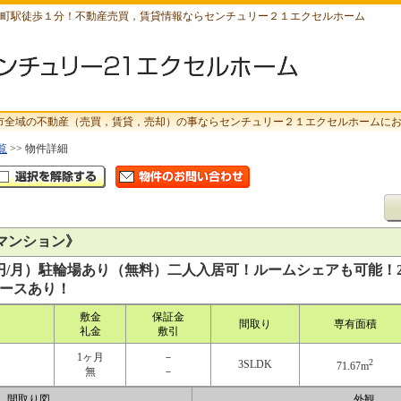
町駅徒歩１分！不動産売買，賃貸情報ならセンチュリー２１エクセルホーム
市全域の不動産（売買，賃貸，売却）の事ならセンチュリー２１エクセルホームに
覧
>> 物件詳細
マンション》
00円/月）駐輪場あり（無料）二人入居可！ルームシェアも可能！
ースあり！
敷金
保証金
間取り
専有面積
礼金
敷引
1ヶ月
－
2
3SLDK
71.67m
無
－
間取り図
外観