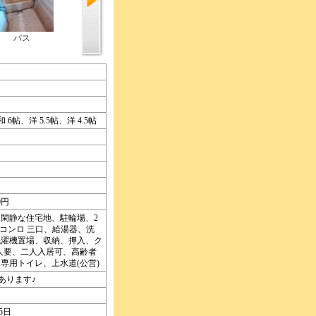
バス
キッチン
その他内観
和 6帖、洋 5.5帖、洋 4.5帖
0円
閑静な住宅地、駐輪場、2
、コンロ 三口、給湯器、洗
洗濯機置場、収納、押入、ク
人要、二人入居可、高齢者
専用トイレ、上水道(公営)
あります♪
05日