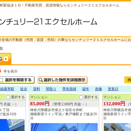
町駅徒歩１分！不動産売買，賃貸情報ならセンチュリー２１エクセルホーム
市全域の不動産（売買，賃貸，売却）の事ならセンチュリー２１エクセルホームに
一覧
5
件を表示
画
沿線最寄駅
徒歩
賃料
間取り
専有面積
築年
画像
更新日
選択する
マンション
選択する
マンション
85,000円
132,000円
0円 共益:－）
（管理:2,000円 共益:－）
（管
１丁目
神奈川県横浜市保土ケ谷区今井町
神奈川県横浜市
で徒歩10分
湘南新宿ライン宇須／東戸塚駅まで徒歩29
湘南新宿ライン宇
分
分