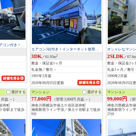
アコン付き！…
エアコン3台付き！インターネット使用…
オシャレなマンシ
3DK
2SLDK
2
／61.93m
／67.6
敷金・保証金1ヶ月
敷金・保証金2ヶ
礼金無／敷引－
礼金1ヶ月／敷引
1991年3月築
1990年2月築
2026年08月05日更新
2026年08月05日
選択する
マンション
選択する
マンション
77,000円
99,000円
円 共益:－）
（管理:3,000円 共益:－）
（管理
岩井町
神奈川県横浜市保土ケ谷区岩井町
神奈川県横浜市
ケ谷駅まで徒歩
湘南新宿ライン宇須／保土ケ谷駅まで徒歩
湘南新宿ライン
9分
25分