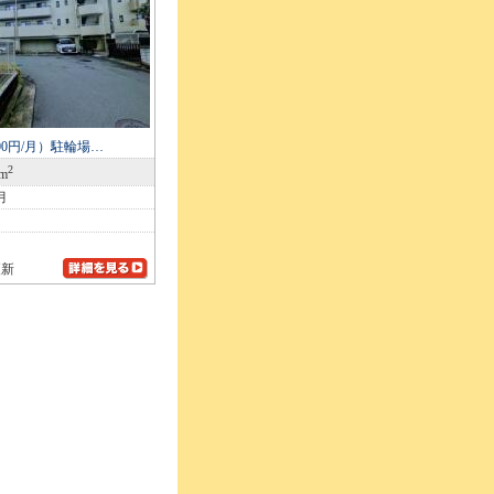
00円/月）駐輪場…
2
7m
月
更新