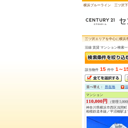
横浜ブルーライン 三ツ沢下
三ツ沢エリアを中心に横浜
沿線 賃貸 マンション検索
15
1～1
該当物件
件中
並べ替え：
所在地
マンション
110,000円
（管理:5,00
神奈川県横浜市西区浅間町
相模鉄道本線／平沼橋駅ま