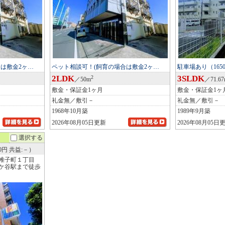
は敷金2ヶ…
ペット相談可！(飼育の場合は敷金2ヶ…
駐車場あり（165
2LDK
3SLDK
2
／50m
／71.6
敷金・保証金1ヶ月
敷金・保証金1ヶ
礼金無／敷引－
礼金無／敷引－
1968年10月築
1989年9月築
2026年08月05日更新
2026年08月05日
選択する
70円 共益:－）
帷子町１丁目
ケ谷駅まで徒歩