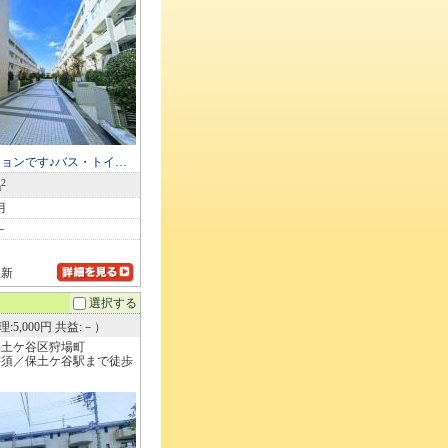
ョンです♪バス・トイ…
2
m
月
－
更新
選択する
:5,000円 共益:－）
保土ケ谷区狩場町
宇須／保土ケ谷駅まで徒歩