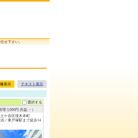
お任せ下さい。
像表示
テキスト表示
選択する
理:3,000円 共益:－）
保土ケ谷区境木本町
須／東戸塚駅まで徒歩14