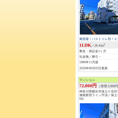
角部屋！バストイレ別！エ
1LDK
2
／28.43m
敷金・保証金1ヶ月
礼金無／敷引－
1986年11月築
2026年08月05日更新
マンション
72,000円
（管理:3,000
神奈川県横浜市保土ケ谷区
湘南新宿ライン宇須／保土
9分