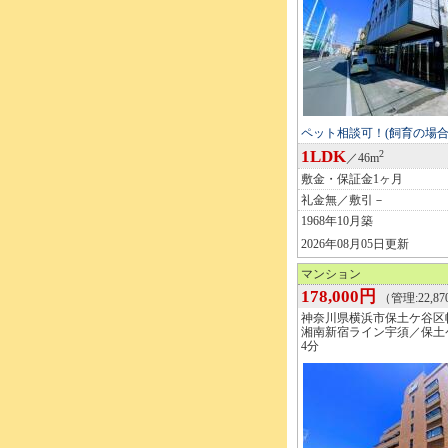
ペット相談可！(飼育の場合
1LDK
2
／46m
敷金・保証金1ヶ月
礼金無／敷引－
1968年10月築
2026年08月05日更新
マンション
178,000円
（管理:22,8
神奈川県横浜市保土ケ谷区
湘南新宿ライン宇須／保土
4分